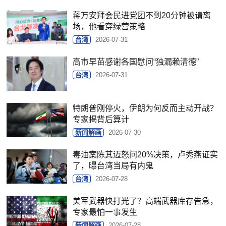
蒋万安拜会民进党团不到20分钟被请离
场，他看穿绿营策略
台湾
2026-07-31
高市早苗感谢各国慰问“独漏赖清德”
台湾
2026-07-31
特朗普刚停火，伊朗为何反而主动开战？
专家揭背后算计
新闻解画
2026-07-30
毒油案陈其迈怒问20%决策，卢秀燕证实
了，曝台湾当局有内鬼
台湾
2026-07-28
美军武器快打光了？高端武器库存告急，
专家最怕一事发生
新闻解画
2026-07-28