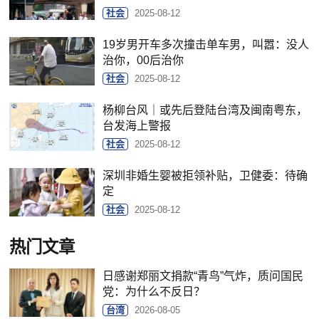
社会
2025-08-12
19岁男开车多次撞击单车男，叫嚣：没人
治你，00后治你
社会
2025-08-12
杨柳台风｜或先后登陆台湾及闽南粤东，
台发海上警报
社会
2025-08-12
深圳非婚生婴被拒领补贴，卫健委：待确
定
社会
2025-08-12
热门文章
日感谢郑丽文捐款“青鸟”气炸，质问国民
党：为什么不反日？
台湾
2026-08-05