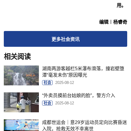
用。
编辑︱杨睿奇
更多
社会
资讯
相关阅读
湖南两游客越栏5米瀑布滑落，撞岩壁堕
潭“毫发未伤”原因曝光
社会
2025-08-12
“外卖员摸前台姑娘的脸”，警方介入
社会
2025-08-12
成都世运会｜意29岁运动员定向比赛昏迷
入院，抢救无效不幸离世