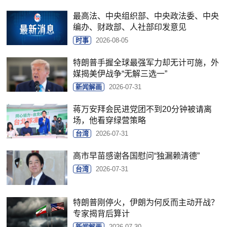
最高法、中央组织部、中央政法委、中央
编办、财政部、人社部印发意见
时事
2026-08-05
特朗普手握全球最强军力却无计可施，外
媒揭美伊战争“无解三选一”
新闻解画
2026-07-31
蒋万安拜会民进党团不到20分钟被请离
场，他看穿绿营策略
台湾
2026-07-31
高市早苗感谢各国慰问“独漏赖清德”
台湾
2026-07-31
特朗普刚停火，伊朗为何反而主动开战？
专家揭背后算计
新闻解画
2026-07-30