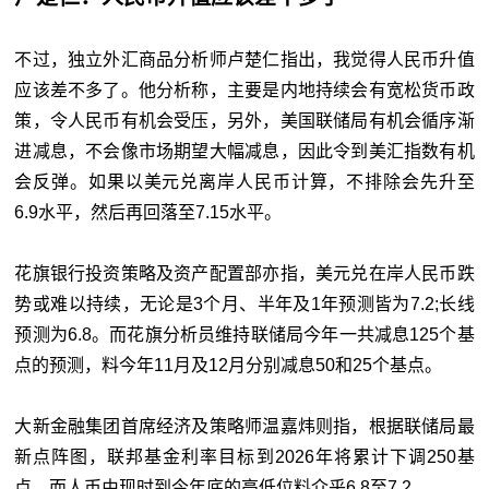
不过，独立外汇商品分析师卢楚仁指出，我觉得人民币升值
应该差不多了。他分析称，主要是内地持续会有宽松货币政
策，令人民币有机会受压，另外，美国联储局有机会循序渐
进减息，不会像市场期望大幅减息，因此令到美汇指数有机
会反弹。如果以美元兑离岸人民币计算，不排除会先升至
6.9水平，然后再回落至7.15水平。
花旗银行投资策略及资产配置部亦指，美元兑在岸人民币跌
势或难以持续，无论是3个月、半年及1年预测皆为7.2;长线
预测为6.8。而花旗分析员维持联储局今年一共减息125个基
点的预测，料今年11月及12月分别减息50和25个基点。
大新金融集团首席经济及策略师温嘉炜则指，根据联储局最
新点阵图，联邦基金利率目标到2026年将累计下调250基
点，而人币由现时到今年底的高低位料介乎6.8至7.2。