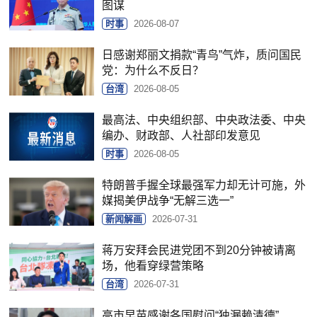
图谋
时事
2026-08-07
日感谢郑丽文捐款“青鸟”气炸，质问国民
党：为什么不反日？
台湾
2026-08-05
最高法、中央组织部、中央政法委、中央
编办、财政部、人社部印发意见
时事
2026-08-05
特朗普手握全球最强军力却无计可施，外
媒揭美伊战争“无解三选一”
新闻解画
2026-07-31
蒋万安拜会民进党团不到20分钟被请离
场，他看穿绿营策略
台湾
2026-07-31
高市早苗感谢各国慰问“独漏赖清德”