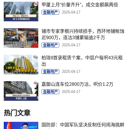
甲厦上月“价量齐升”，成交金额飙两倍
金融地产
2025-04-17
铺市专家李根兴持续损手，西环地铺帐蚀
近900万，连沽3铺累输逾2千万
金融地产
2025-04-17
柏珑II首录租赁个案，中层户每呎43元租
出
金融地产
2025-04-17
嘉御山连车位2800万沽，呎价1.2万
金融地产
2025-04-17
热门文章
国防部：中国军队坚决反制任何闹海挑衅