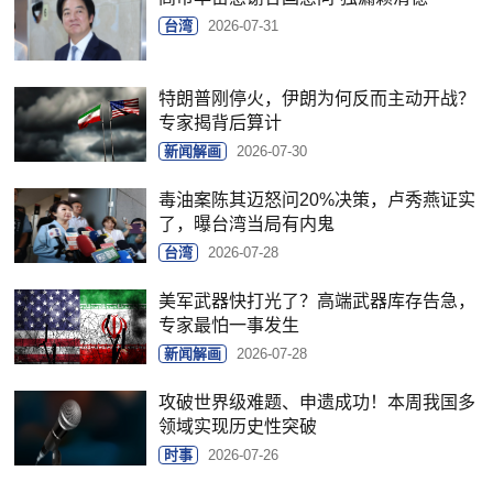
台湾
2026-07-31
特朗普刚停火，伊朗为何反而主动开战？
专家揭背后算计
新闻解画
2026-07-30
毒油案陈其迈怒问20%决策，卢秀燕证实
了，曝台湾当局有内鬼
台湾
2026-07-28
美军武器快打光了？高端武器库存告急，
专家最怕一事发生
新闻解画
2026-07-28
攻破世界级难题、申遗成功！本周我国多
领域实现历史性突破
时事
2026-07-26