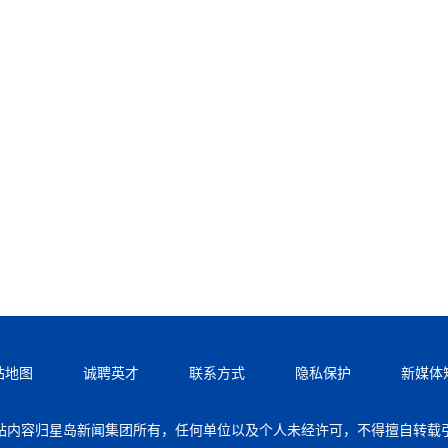
站地图
诚聘英才
联系方式
隐私保护
新媒体
站内容归星岛新闻集团所有，任何单位以及个人未经许可，不得擅自转载