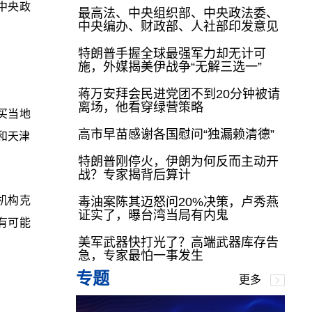
中央政
最高法、中央组织部、中央政法委、
中央编办、财政部、人社部印发意见
特朗普手握全球最强军力却无计可
施，外媒揭美伊战争“无解三选一”
蒋万安拜会民进党团不到20分钟被请
离场，他看穿绿营策略
买当地
高市早苗感谢各国慰问“独漏赖清德”
和天津
特朗普刚停火，伊朗为何反而主动开
战？专家揭背后算计
机构克
毒油案陈其迈怒问20%决策，卢秀燕
证实了，曝台湾当局有内鬼
有可能
美军武器快打光了？高端武器库存告
急，专家最怕一事发生
专题
更多