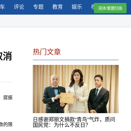
车
评论
专题
教育
娱乐
视频
简体/繁體切換
热门文章
取消
、提振
日感谢郑丽文捐款“青鸟”气炸，质问
数的限
国民党：为什么不反日？