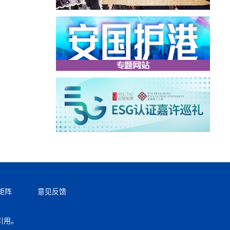
矩阵
意见反馈
引用。
返回顶部