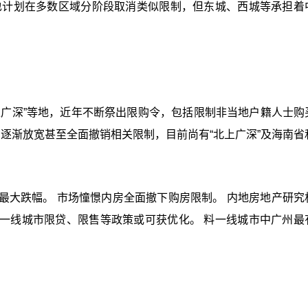
也计划在多数区域分阶段取消类似限制，但东城、西城等承担着
上广深”等地，近年不断祭出限购令，包括限制非当地户籍人士购
亦逐渐放宽甚至全面撤销相关限制，目前尚有“北上广深”及海南省
以来最大跌幅。 市场憧憬内房全面撤下购房限制。 内地房地产研究
一线城市限贷、限售等政策或可获优化。 料一线城市中广州最