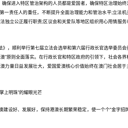
系，确保进入特区管治架构的人员都是爱国者，确保特区治理始终
第一责任人的重任，不断提升全面治理能力和管治水平;立法机
依法独立公正履行职责;区议会和关爱队等地区组织用心用情服务
法》，顺利举行第七届立法会选举和第六届行政长官选举委员会
治澳”原则全面落实。在行政长官和特区政府的引领下，社会各界
爱澳力量日益发展壮大，爱国爱澳核心价值始终在澳门社会居于
掌上明珠”的耀眼光芒
澳建设好、发展好，保持港澳长期繁荣稳定，使一个个“金字招牌