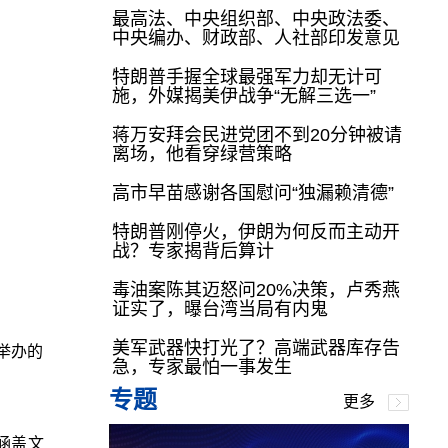
最高法、中央组织部、中央政法委、
中央编办、财政部、人社部印发意见
特朗普手握全球最强军力却无计可
施，外媒揭美伊战争“无解三选一”
蒋万安拜会民进党团不到20分钟被请
离场，他看穿绿营策略
高市早苗感谢各国慰问“独漏赖清德”
特朗普刚停火，伊朗为何反而主动开
战？专家揭背后算计
毒油案陈其迈怒问20%决策，卢秀燕
证实了，曝台湾当局有内鬼
美军武器快打光了？高端武器库存告
举办的
急，专家最怕一事发生
专题
更多
涵盖文