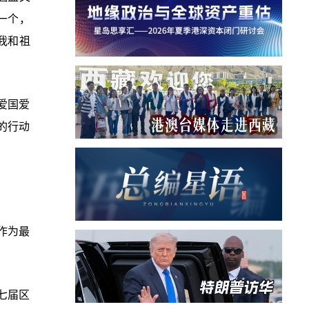
一个，
我和祖
爱国爱
的行动
作为最
七届区