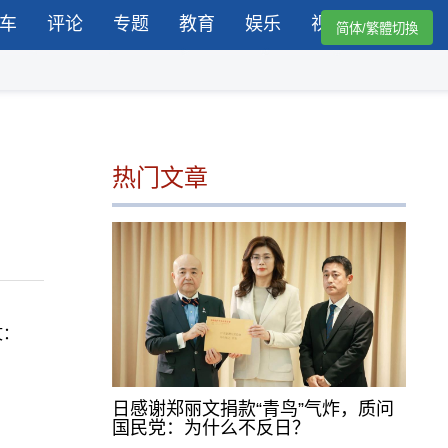
车
评论
专题
教育
娱乐
视频
简体/繁體切換
热门文章
文：
日感谢郑丽文捐款“青鸟”气炸，质问
国民党：为什么不反日？