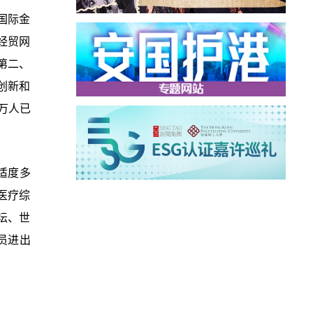
国际金
经贸网
第二、
创新和
万人已
适度多
医疗综
坛、世
员进出