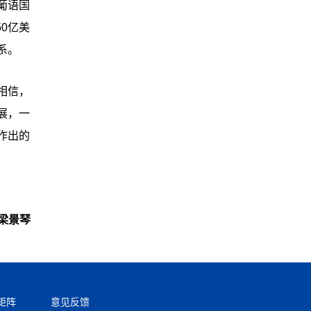
葡语国
0亿美
系。
相信，
展，一
作出的
梁景琴
矩阵
意见反馈