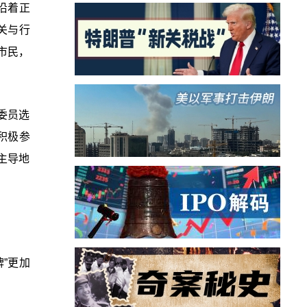
沿着正
关与行
市民，
委员选
积极参
主导地
”更加