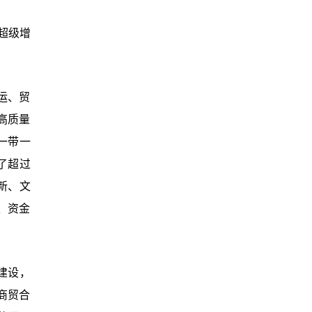
超级增
运、贸
高质量
一带一
了超过
新、文
、资金
建设，
商贸合