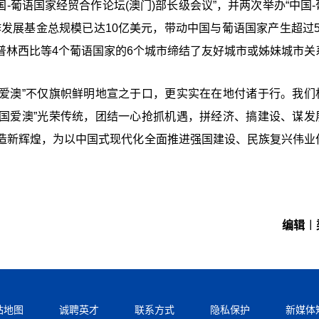
-葡语国家经贸合作论坛(澳门)部长级会议”，并两次举办“中国-
发展基金总规模已达10亿美元，带动中国与葡语国家产生超过5
普林西比等4个葡语国家的6个城市缔结了友好城市或姊妹城市关
国爱澳”不仅旗帜鲜明地宣之于口，更实实在在地付诸于行。我们
爱国爱澳”光荣传统，团结一心抢抓机遇，拼经济、搞建设、谋发
造新辉煌，为以中国式现代化全面推进强国建设、民族复兴伟业
编辑︱
站地图
诚聘英才
联系方式
隐私保护
新媒体