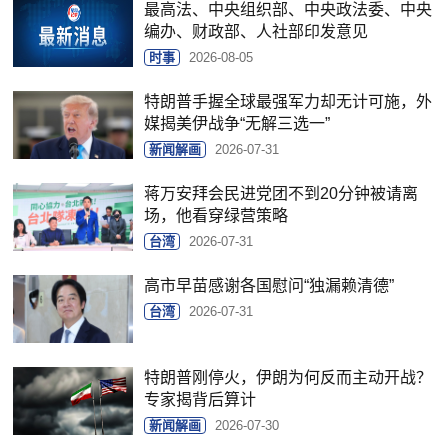
最高法、中央组织部、中央政法委、中央
编办、财政部、人社部印发意见
时事
2026-08-05
特朗普手握全球最强军力却无计可施，外
媒揭美伊战争“无解三选一”
新闻解画
2026-07-31
蒋万安拜会民进党团不到20分钟被请离
场，他看穿绿营策略
台湾
2026-07-31
高市早苗感谢各国慰问“独漏赖清德”
台湾
2026-07-31
特朗普刚停火，伊朗为何反而主动开战？
专家揭背后算计
新闻解画
2026-07-30