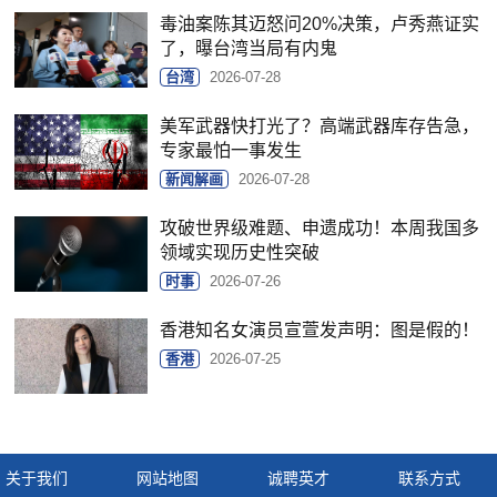
毒油案陈其迈怒问20%决策，卢秀燕证实
了，曝台湾当局有内鬼
台湾
2026-07-28
美军武器快打光了？高端武器库存告急，
专家最怕一事发生
新闻解画
2026-07-28
攻破世界级难题、申遗成功！本周我国多
领域实现历史性突破
时事
2026-07-26
香港知名女演员宣萱发声明：图是假的！
香港
2026-07-25
关于我们
网站地图
诚聘英才
联系方式