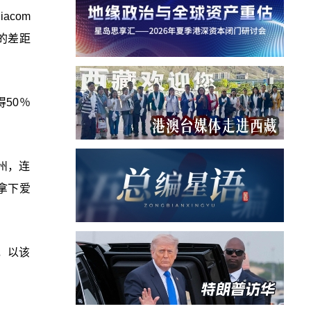
acom
的差距
50％
州，连
拿下爱
，以该