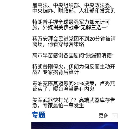
最高法、中央组织部、中央政法委、
中央编办、财政部、人社部印发意见
特朗普手握全球最强军力却无计可
施，外媒揭美伊战争“无解三选一”
蒋万安拜会民进党团不到20分钟被请
离场，他看穿绿营策略
高市早苗感谢各国慰问“独漏赖清德”
特朗普刚停火，伊朗为何反而主动开
战？专家揭背后算计
毒油案陈其迈怒问20%决策，卢秀燕
证实了，曝台湾当局有内鬼
美军武器快打光了？高端武器库存告
急，专家最怕一事发生
专题
更多