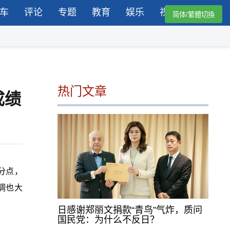
车
评论
专题
教育
娱乐
视频
简体/繁體切換
热门文章
成绩
百分点，
调也大
。
日感谢郑丽文捐款“青鸟”气炸，质问
国民党：为什么不反日？