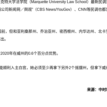
院（Marquette University Law School）最新民
司新闻网／舆观”（CBS News/YouGov）、CNN等民调也
超前，但和亚利桑那州、乔治亚州、密西根州、内华达州、北卡
突出。
020年在威州的0.6个百分点优势。
能顺利入主白宫，她必须至少再拿下另外2个摇摆州，但拿下威
来源：中时