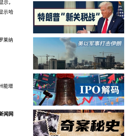
调显示，
都显示哈
罗莱纳
州能增
新闻网