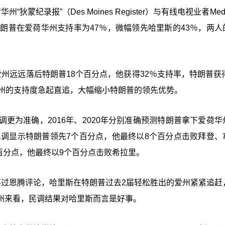
“狄蒙纪录报”（Des Moines Register）与有线电视业者Medi
朗普在爱荷华州支持率为47％，微幅领先哈里斯的43％，两人
州远远落后特朗普18个百分点，他获得32％支持率，特朗普获得
爱州的支持度急起直追，大幅缩小特朗普的领先优势。
更为准确，2016年、2020年分别准确预测特朗普拿下爱荷华
民调显示特朗普领先7个百分点，他最终以8个百分点击败拜登、
个百分点，他最终以9个百分点击败希拉里。
不过恩腾评论，哈里斯在特朗普过去2届轻松胜出的爱州紧紧追赶
州来看，民调结果对哈里斯而言是好事。