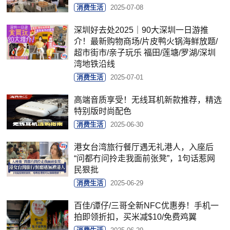
消费生活
2025-07-08
深圳好去处2025｜90大深圳一日游推
介！最新购物商场/片皮鸭火锅海鲜放题/
超市街市/亲子玩乐 福田/莲塘/罗湖/深圳
湾地铁沿线
消费生活
2025-07-01
高端音质享受！无线耳机新款推荐，精选
特别版时尚配色
消费生活
2025-06-30
港女台湾旅行餐厅遇无礼港人，入座后
“问都冇问拎走我面前张凳”，1句话惹网
民狠批
消费生活
2025-06-29
百佳/谭仔/三哥全新NFC优惠券！手机一
拍即领折扣，买米减$10/免费鸡翼