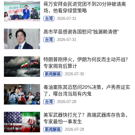
蒋万安拜会民进党团不到20分钟被请离
场，他看穿绿营策略
台湾
2026-07-31
高市早苗感谢各国慰问“独漏赖清德”
台湾
2026-07-31
特朗普刚停火，伊朗为何反而主动开战？
专家揭背后算计
新闻解画
2026-07-30
毒油案陈其迈怒问20%决策，卢秀燕证实
了，曝台湾当局有内鬼
台湾
2026-07-28
美军武器快打光了？高端武器库存告急，
专家最怕一事发生
新闻解画
2026-07-28