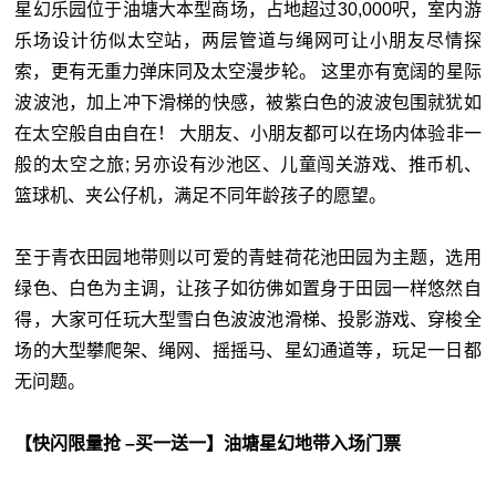
星幻乐园位于油塘大本型商场，占地超过30,000呎，室内游
乐场设计彷似太空站，两层管道与绳网可让小朋友尽情探
索，更有无重力弹床同及太空漫步轮。 这里亦有宽阔的星际
波波池，加上冲下滑梯的快感，被紫白色的波波包围就犹如
在太空般自由自在！ 大朋友、小朋友都可以在场内体验非一
般的太空之旅; 另亦设有沙池区、儿童闯关游戏、推币机、
篮球机、夹公仔机，满足不同年龄孩子的愿望。
至于青衣田园地带则以可爱的青蛙荷花池田园为主题，选用
绿色、白色为主调，让孩子如彷佛如置身于田园一样悠然自
得，大家可任玩大型雪白色波波池滑梯、投影游戏、穿梭全
场的大型攀爬架、绳网、摇摇马、星幻通道等，玩足一日都
无问题。
【快闪限量抢 –买一送一】油塘星幻地带入场门票