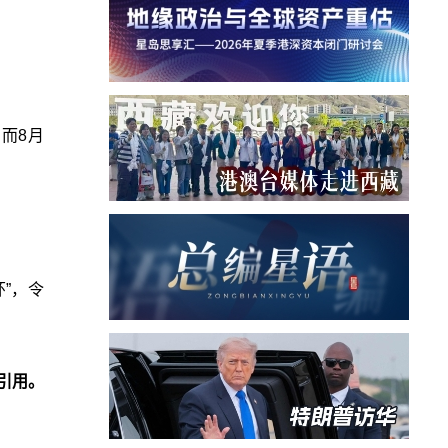
，而8月
环”，令
引用。