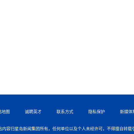
站地图
诚聘英才
联系方式
隐私保护
新媒体
站内容归星岛新闻集团所有，任何单位以及个人未经许可，不得擅自转载