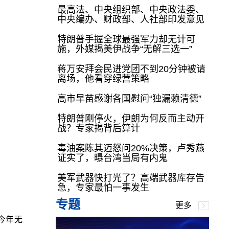
最高法、中央组织部、中央政法委、
中央编办、财政部、人社部印发意见
特朗普手握全球最强军力却无计可
施，外媒揭美伊战争“无解三选一”
蒋万安拜会民进党团不到20分钟被请
离场，他看穿绿营策略
高市早苗感谢各国慰问“独漏赖清德”
特朗普刚停火，伊朗为何反而主动开
战？专家揭背后算计
毒油案陈其迈怒问20%决策，卢秀燕
证实了，曝台湾当局有内鬼
美军武器快打光了？高端武器库存告
急，专家最怕一事发生
专题
更多
今年无