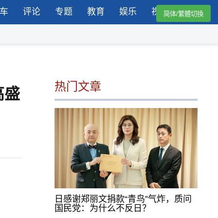
车
评论
专题
教育
娱乐
视频
简体/繁體切換
热门文章
高盛
日感谢郑丽文捐款“青鸟”气炸，质问
国民党：为什么不反日？