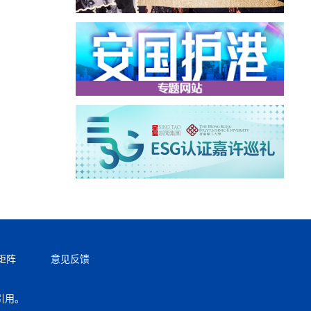
矩阵
意见反馈
引用。
返回顶部