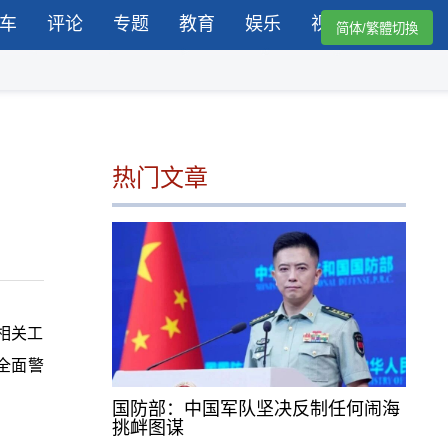
车
评论
专题
教育
娱乐
视频
简体/繁體切換
热门文章
相关工
样全面警
国防部：中国军队坚决反制任何闹海
挑衅图谋