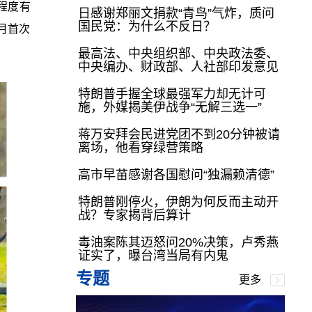
程度有
日感谢郑丽文捐款“青鸟”气炸，质问
国民党：为什么不反日？
月首次
最高法、中央组织部、中央政法委、
中央编办、财政部、人社部印发意见
特朗普手握全球最强军力却无计可
施，外媒揭美伊战争“无解三选一”
蒋万安拜会民进党团不到20分钟被请
离场，他看穿绿营策略
高市早苗感谢各国慰问“独漏赖清德”
特朗普刚停火，伊朗为何反而主动开
战？专家揭背后算计
毒油案陈其迈怒问20%决策，卢秀燕
证实了，曝台湾当局有内鬼
专题
更多