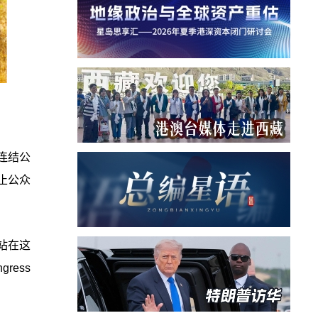
连结公
止公众
站在这
ress