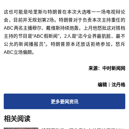
这也可能是哈里斯与特朗普在本次大选唯一一场电视辩论
会，目前并无规划第2场。特朗普对于负责本次主持重任的
ABC两名主播穆尔、戴维斯持续炮轰，上月他怒批这对搭档
主持的节目是“ABC假新闻”，2人是“迄今业界最肮脏、最不
公允的新闻播报员”。特朗普原本还放话拒绝参加，怒斥
ABC立场偏颇。
来源：中时新闻网
编辑︱沈丹格
更多
要闻
资讯
相关阅读