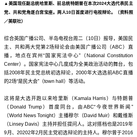
▲美国现任副总统哈里斯、前总统特朗普在本次2024大选代表民主
党、共和党角逐白宫宝座。两人10日首度进行电视辩论。（资料照
／美联社）
综合英国广播公司、半岛电视台周二（10日）报导，美国民
主、共和两大党第2场辩论会由美国广播公司（ABC）直
播，地点在宾州“国家宪法中心”（National Constitution
Center）。国家宪法中心几度成为全美政治活动的舞台，包
括2008年民主党总统初选辩论，2000年大选选前ABC直播
的2场“是民大会”（town hall）等活动。
这将是大选开跑以来哈里斯（Kamala Harris）与特朗普
（Donald Trump）首度同台，由ABC“今夜世界新闻”
（World News Tonight）主播穆尔（David Muir）和戴维斯
（Linsey Davis）主持并担任提问人。这对搭档也是2019年
9月、20202年2月民主党初选辩论的主持人。穆尔曾于2016