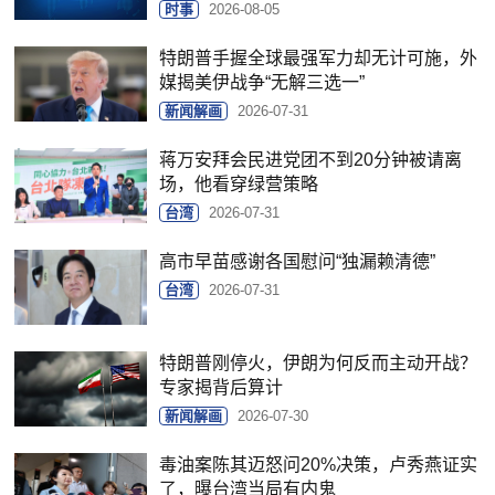
时事
2026-08-05
特朗普手握全球最强军力却无计可施，外
媒揭美伊战争“无解三选一”
新闻解画
2026-07-31
蒋万安拜会民进党团不到20分钟被请离
场，他看穿绿营策略
台湾
2026-07-31
高市早苗感谢各国慰问“独漏赖清德”
台湾
2026-07-31
特朗普刚停火，伊朗为何反而主动开战？
专家揭背后算计
新闻解画
2026-07-30
毒油案陈其迈怒问20%决策，卢秀燕证实
了，曝台湾当局有内鬼