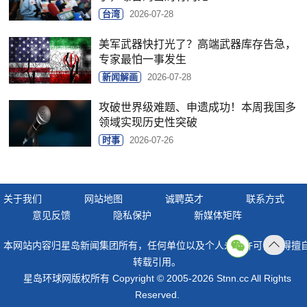
台湾
2026-07-28
美军武器快打光了？高端武器库存告急，
专家最怕一事发生
新闻解画
2026-07-28
攻破世界级难题、申遗成功！本周我国多
领域实现历史性突破
时事
2026-07-26
关于我们
网站地图
诚聘英才
联系方式
意见反馈
隐私保护
新媒体矩阵
本网站内容归星岛新闻集团所有，任何单位以及个人未经许可，不得擅
返回
转载引用。
顶部
星岛环球网版权所有 Copyright © 2005-2026 Stnn.cc All Rights
Reserved.