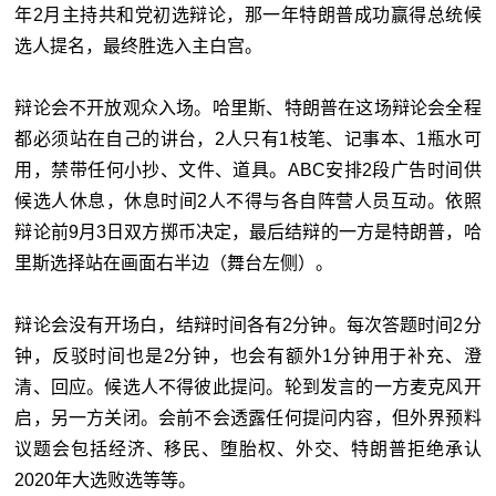
年2月主持共和党初选辩论，那一年特朗普成功赢得总统候
选人提名，最终胜选入主白宫。
辩论会不开放观众入场。哈里斯、特朗普在这场辩论会全程
都必须站在自己的讲台，2人只有1枝笔、记事本、1瓶水可
用，禁带任何小抄、文件、道具。ABC安排2段广告时间供
候选人休息，休息时间2人不得与各自阵营人员互动。依照
辩论前9月3日双方掷币决定，最后结辩的一方是特朗普，哈
里斯选择站在画面右半边（舞台左侧）。
辩论会没有开场白，结辩时间各有2分钟。每次答题时间2分
钟，反驳时间也是2分钟，也会有额外1分钟用于补充、澄
清、回应。候选人不得彼此提问。轮到发言的一方麦克风开
启，另一方关闭。会前不会透露任何提问内容，但外界预料
议题会包括经济、移民、堕胎权、外交、特朗普拒绝承认
2020年大选败选等等。