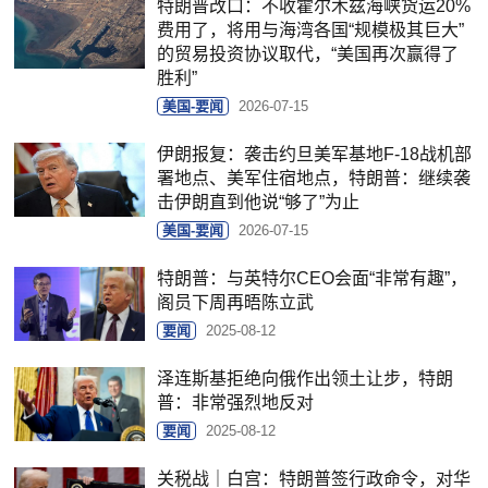
特朗普改口：不收霍尔木兹海峡货运20%
费用了，将用与海湾各国“规模极其巨大”
的贸易投资协议取代，“美国再次赢得了
胜利”
美国-要闻
2026-07-15
伊朗报复：袭击约旦美军基地F-18战机部
署地点、美军住宿地点，特朗普：继续袭
击伊朗直到他说“够了”为止
美国-要闻
2026-07-15
特朗普：与英特尔CEO会面“非常有趣”，
阁员下周再晤陈立武
要闻
2025-08-12
泽连斯基拒绝向俄作出领土让步，特朗
普：非常强烈地反对
要闻
2025-08-12
关税战｜白宫：特朗普签行政命令，对华