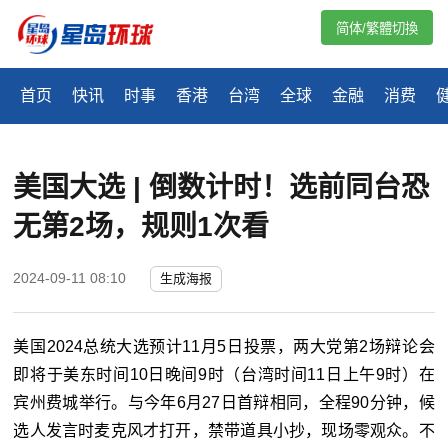
简体/繁體切換
首页
快讯
时事
香港
台湾
全球
金融
消费
美国大选 | 倒数计时！选前同台恐
无第2场，规则1次看
2024-09-11 08:10
生成海报
美国2024总统大选预计11月5日投票，两大党第2场辩论会
即将于美东时间10日晚间9时（台湾时间11日上午9时）在
宾州费城举行。与今年6月27日首辩相同，全程90分钟，候
选人发言时麦克风才打开，禁带道具小抄，现场零观众。不