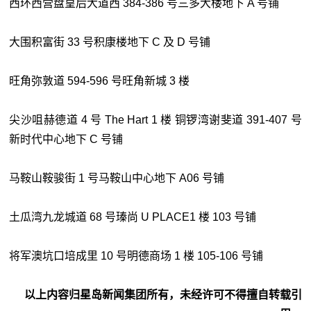
西环西营盘皇后大道西 384-386 号三多大楼地下 A 号铺
大围积富街 33 号积康楼地下 C 及 D 号铺
旺角弥敦道 594-596 号旺角新城 3 楼
尖沙咀赫德道 4 号 The Hart 1 楼 铜锣湾谢斐道 391-407 号
新时代中心地下 C 号铺
马鞍山鞍骏街 1 号马鞍山中心地下 A06 号铺
土瓜湾九龙城道 68 号瑧尚 U PLACE1 楼 103 号铺
将军澳坑口培成里 10 号明德商场 1 楼 105-106 号铺
以上内容归星岛新闻集团所有，未经许可不得擅自转载引