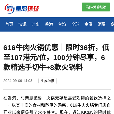
简体/繁體切換
首页
快讯
时事
香港
台湾
全球
金融
消费
616牛肉火锅优惠｜限时36折，低
至107港元/位，100分钟尽享，6
款精选手切牛+8款火锅料
2024-09-09 14:03
生成海报
在香港，与亲朋聚餐，火锅无疑是最受欢迎的餐饮选择之
一。以其丰富的食材和醇厚的汤底，616牛肉火锅专门店自
开业以来便吸引了众多饕客。现在，透过KKday的限时优