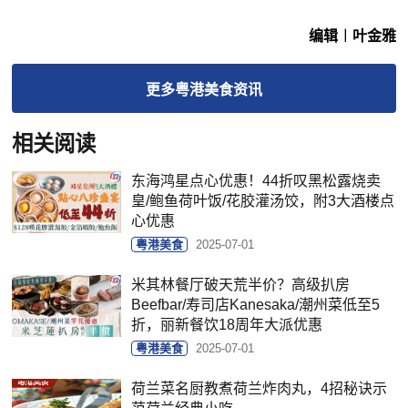
编辑︱叶金雅
更多
粤港美食
资讯
相关阅读
东海鸿星点心优惠！44折叹黑松露烧卖
皇/鲍鱼荷叶饭/花胶灌汤饺，附3大酒楼点
心优惠
粤港美食
2025-07-01
米其林餐厅破天荒半价？高级扒房
Beefbar/寿司店Kanesaka/潮州菜低至5
折，丽新餐饮18周年大派优惠
粤港美食
2025-07-01
荷兰菜名厨教煮荷兰炸肉丸，4招秘诀示