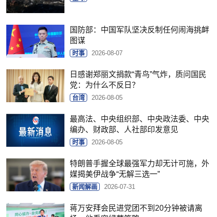
国防部：中国军队坚决反制任何闹海挑衅
图谋
时事
2026-08-07
日感谢郑丽文捐款“青鸟”气炸，质问国民
党：为什么不反日？
台湾
2026-08-05
最高法、中央组织部、中央政法委、中央
编办、财政部、人社部印发意见
时事
2026-08-05
特朗普手握全球最强军力却无计可施，外
媒揭美伊战争“无解三选一”
新闻解画
2026-07-31
蒋万安拜会民进党团不到20分钟被请离