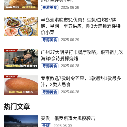
范荷兰经典小吃
粤港美食
2025-06-29
半岛渔港晚市$1优惠！生蚝/白灼虾/烧
鹅，星期一至五供应，附3大连锁酒楼特
价小菜
粤港美食
2025-06-29
广州27大明星打卡餐厅攻略，跟容祖儿吃
海鲜/佘诗曼撑烧烤
粤港美食
2025-06-28
专家教选7款时令芒果，1款最甜1款最多
汁，2类人忌食
粤港美食
2025-06-28
热门文章
突发！俄罗斯遭大规模袭击
全球
2026-08-09