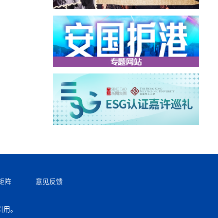
矩阵
意见反馈
引用。
返回顶部