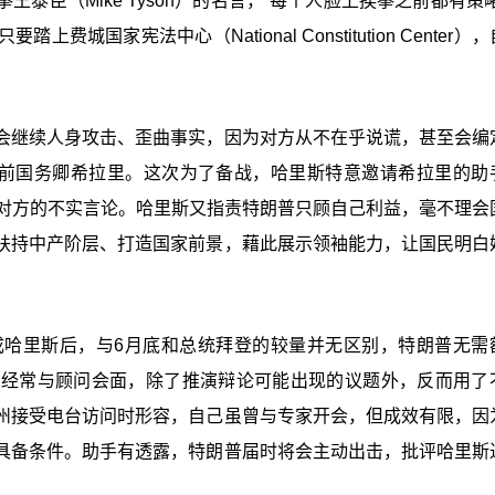
泰臣（Mike Tyson）的名言，“每个人脸上挨拳之前都有策
国家宪法中心（National Constitution Center）
会继续人身攻击、歪曲事实，因为对方从不在乎说谎，甚至会编
和前国务卿希拉里。这次为了备战，哈里斯特意邀请希拉里的助
辩论中反击对方的不实言论。哈里斯又指责特朗普只顾自己利益，毫不理
扶持中产阶层、打造国家前景，藉此展示领袖能力，让国民明白
成哈里斯后，与6月底和总统拜登的较量并无区别，特朗普无需
日经常与顾问会面，除了推演辩论可能出现的议题外，反而用了
州接受电台访问时形容，自己虽曾与专家开会，但成效有限，因
具备条件。助手有透露，特朗普届时将会主动出击，批评哈里斯