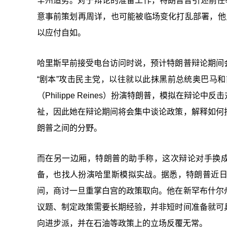
辛州造势。对于辩论的准备工作，特朗普曾引述前任拳王
意事前策划再周详，也可能被临场变化打乱部署，他只要踏上费城
以应付自如。
哈里斯早前接受电台访问时说，预计特朗普辩论期间
“剧本”攻击民主党，以往就以此抹黑前总统奥巴马
（Philippe Reines）扮演特朗普，模拟在
祉，因此她在辩论期间将会集中谈论政策，解释如何
朗普之间的分野。
而在另一边厢，特朗普的助手称，这次辩论对手换
备，也找人扮演哈里斯模拟实战。据悉，特朗普近
间，商讨一旦重掌白宫的政策取向。他在新罕布什尔
议题、制定政策需要长期经验，并非短时间准备就可
向进步派，并在石油等政策上的立场反覆无常。