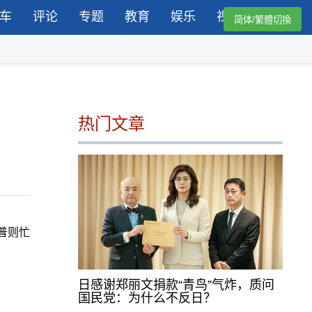
车
评论
专题
教育
娱乐
视频
简体/繁體切換
热门文章
普则忙
日感谢郑丽文捐款“青鸟”气炸，质问
国民党：为什么不反日？