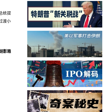
党总统提
过渡小
胡影雅