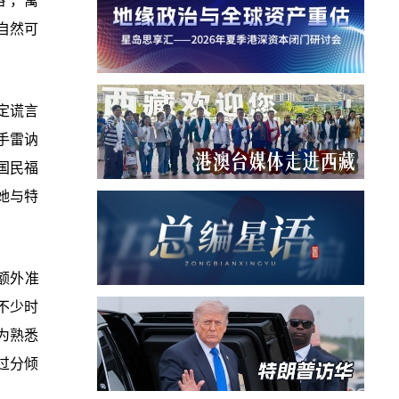
略”，寓
，自然可
定谎言
手雷讷
会国民福
她与特
额外准
不少时
为熟悉
过分倾