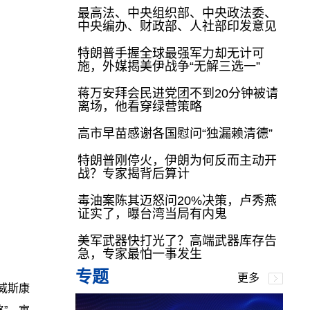
最高法、中央组织部、中央政法委、
中央编办、财政部、人社部印发意见
特朗普手握全球最强军力却无计可
施，外媒揭美伊战争“无解三选一”
蒋万安拜会民进党团不到20分钟被请
离场，他看穿绿营策略
高市早苗感谢各国慰问“独漏赖清德”
特朗普刚停火，伊朗为何反而主动开
战？专家揭背后算计
毒油案陈其迈怒问20%决策，卢秀燕
证实了，曝台湾当局有内鬼
美军武器快打光了？高端武器库存告
急，专家最怕一事发生
专题
更多
威斯康