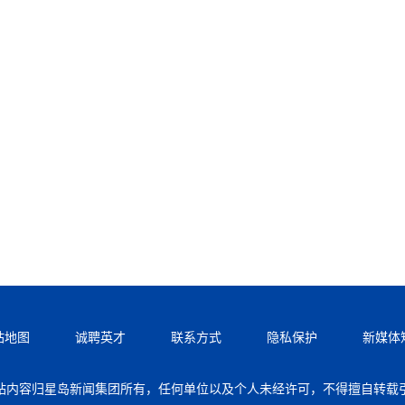
站地图
诚聘英才
联系方式
隐私保护
新媒体
站内容归星岛新闻集团所有，任何单位以及个人未经许可，不得擅自转载