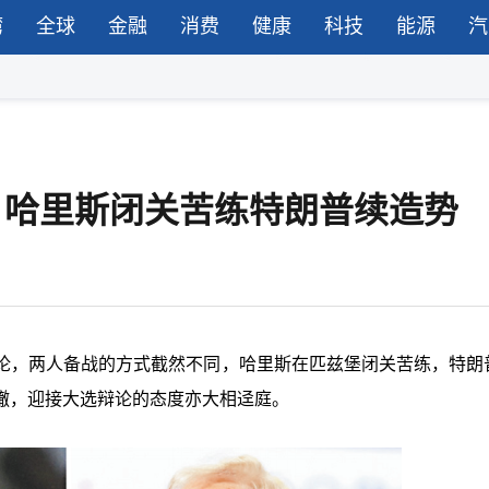
湾
全球
金融
消费
健康
科技
能源
汽
论，哈里斯闭关苦练特朗普续造势
论，两人备战的方式截然不同，哈里斯在匹兹堡闭关苦练，特朗
辙，迎接大选辩论的态度亦大相迳庭。