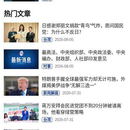
热门文章
日感谢郑丽文捐款“青鸟”气炸，质问国民
党：为什么不反日？
台湾
2026-08-05
最高法、中央组织部、中央政法委、中央
编办、财政部、人社部印发意见
时事
2026-08-05
特朗普手握全球最强军力却无计可施，外
媒揭美伊战争“无解三选一”
新闻解画
2026-07-31
蒋万安拜会民进党团不到20分钟被请离
场，他看穿绿营策略
台湾
2026-07-31