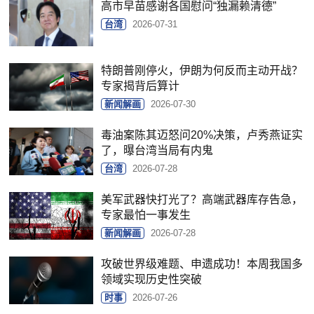
高市早苗感谢各国慰问“独漏赖清德”
台湾
2026-07-31
特朗普刚停火，伊朗为何反而主动开战？
专家揭背后算计
新闻解画
2026-07-30
毒油案陈其迈怒问20%决策，卢秀燕证实
了，曝台湾当局有内鬼
台湾
2026-07-28
美军武器快打光了？高端武器库存告急，
专家最怕一事发生
新闻解画
2026-07-28
攻破世界级难题、申遗成功！本周我国多
领域实现历史性突破
时事
2026-07-26