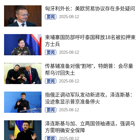
匈牙利外长：美欧贸易协议存在多处疑问
要闻
2025-08-12
柬埔寨国防部呼吁泰国释放18名被扣押柬
方士兵
要闻
2025-08-12
传基辅准备对俄“割地”，特朗普：会尽量
帮乌讨回失土
要闻
2025-08-12
指俄正调动军队发动新进攻，泽连斯基：
没迹象显示普京准备停火
要闻
2025-08-12
泽连斯基与加、立两国领袖通话，强调乌
方需明确安全保障
要闻
2025-08-12