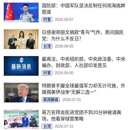
国防部：中国军队坚决反制任何闹海挑衅
图谋
时事
2026-08-07
日感谢郑丽文捐款“青鸟”气炸，质问国民
党：为什么不反日？
台湾
2026-08-05
最高法、中央组织部、中央政法委、中央
编办、财政部、人社部印发意见
时事
2026-08-05
特朗普手握全球最强军力却无计可施，外
媒揭美伊战争“无解三选一”
新闻解画
2026-07-31
蒋万安拜会民进党团不到20分钟被请离
场，他看穿绿营策略
台湾
2026-07-31