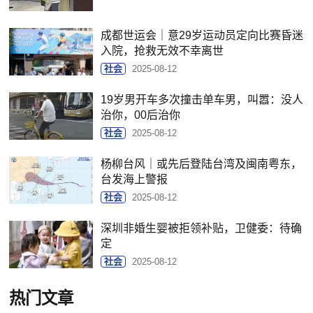
成都世运会｜意29岁运动员定向比赛昏迷
入院，抢救无效不幸离世
社会
2025-08-12
19岁男开车多次撞击单车男，叫嚣：没人
治你，00后治你
社会
2025-08-12
杨柳台风｜或先后登陆台湾及闽南粤东，
台发海上警报
社会
2025-08-12
深圳非婚生婴被拒领补贴，卫健委：待确
定
社会
2025-08-12
热门文章