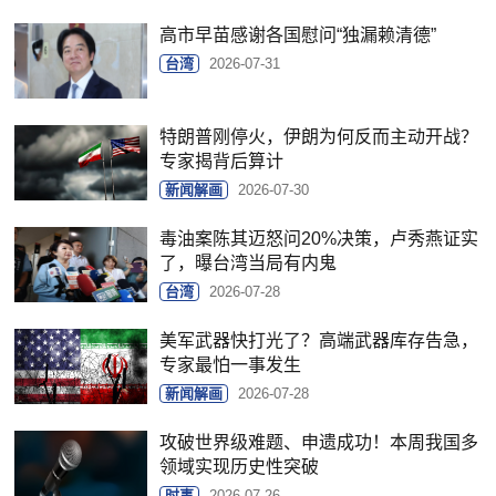
高市早苗感谢各国慰问“独漏赖清德”
台湾
2026-07-31
特朗普刚停火，伊朗为何反而主动开战？
专家揭背后算计
新闻解画
2026-07-30
毒油案陈其迈怒问20%决策，卢秀燕证实
了，曝台湾当局有内鬼
台湾
2026-07-28
美军武器快打光了？高端武器库存告急，
专家最怕一事发生
新闻解画
2026-07-28
攻破世界级难题、申遗成功！本周我国多
领域实现历史性突破
时事
2026-07-26