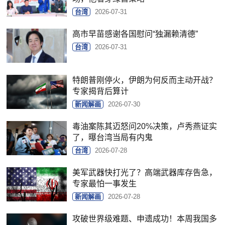
台湾
2026-07-31
高市早苗感谢各国慰问“独漏赖清德”
台湾
2026-07-31
特朗普刚停火，伊朗为何反而主动开战？
专家揭背后算计
新闻解画
2026-07-30
毒油案陈其迈怒问20%决策，卢秀燕证实
了，曝台湾当局有内鬼
台湾
2026-07-28
美军武器快打光了？高端武器库存告急，
专家最怕一事发生
新闻解画
2026-07-28
攻破世界级难题、申遗成功！本周我国多