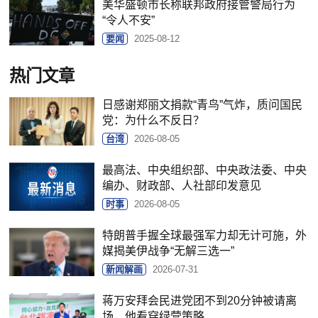
美华盛顿市长称联邦政府接管警局行为
“令人不安”
要闻
2025-08-12
热门文章
日感谢郑丽文捐款“青鸟”气炸，质问国民
党：为什么不反日？
台湾
2026-08-05
最高法、中央组织部、中央政法委、中央
编办、财政部、人社部印发意见
时事
2026-08-05
特朗普手握全球最强军力却无计可施，外
媒揭美伊战争“无解三选一”
新闻解画
2026-07-31
蒋万安拜会民进党团不到20分钟被请离
场，他看穿绿营策略