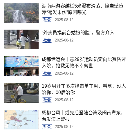
湖南两游客越栏5米瀑布滑落，撞岩壁堕
潭“毫发未伤”原因曝光
社会
2025-08-12
“外卖员摸前台姑娘的脸”，警方介入
社会
2025-08-12
成都世运会｜意29岁运动员定向比赛昏迷
入院，抢救无效不幸离世
社会
2025-08-12
19岁男开车多次撞击单车男，叫嚣：没人
治你，00后治你
社会
2025-08-12
杨柳台风｜或先后登陆台湾及闽南粤东，
台发海上警报
社会
2025-08-12