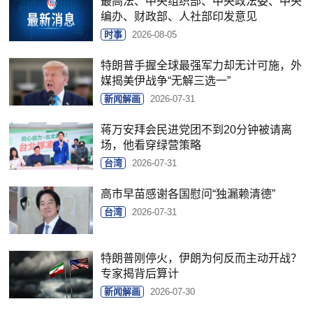
最高法、中央组织部、中央政法委、中央
编办、财政部、人社部印发意见
时事
2026-08-05
特朗普手握全球最强军力却无计可施，外
媒揭美伊战争“无解三选一”
新闻解画
2026-07-31
蒋万安拜会民进党团不到20分钟被请离
场，他看穿绿营策略
台湾
2026-07-31
高市早苗感谢各国慰问“独漏赖清德”
台湾
2026-07-31
特朗普刚停火，伊朗为何反而主动开战？
专家揭背后算计
新闻解画
2026-07-30