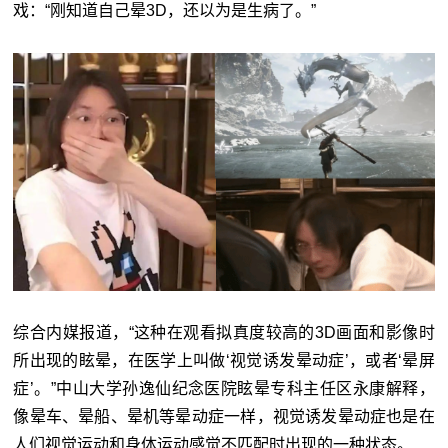
戏：“刚知道自己晕3D，还以为是生病了。”
综合内媒报道，“这种在观看拟真度较高的3D画面和影像时
所出现的眩晕，在医学上叫做‘视觉诱发晕动症’，或者‘晕屏
症’。”中山大学孙逸仙纪念医院眩晕专科主任区永康解释，
像晕车、晕船、晕机等晕动症一样，视觉诱发晕动症也是在
人们视觉运动和身体运动感觉不匹配时出现的一种状态。