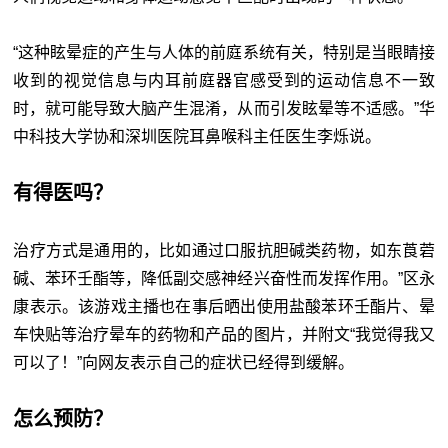
“这种眩晕症的产生与人体的前庭系统有关，特别是当眼睛接
收到的视觉信息与内耳前庭器官感受到的运动信息不一致
时，就可能导致大脑产生混淆，从而引发眩晕等不适感。”华
中科技大学协和深圳医院耳鼻喉科主任医生李烁说。
有得医吗？
治疗方式是通用的，比如通过口服抗胆碱类药物，如东莨菪
碱、苯环壬酯等，降低副交感神经兴奋性而发挥作用。”区永
康表示。该游戏主播也在事后晒出使用盐酸苯环壬酯片、晕
车快贴等治疗晕车的药物和产品的图片，并附文“我觉得我又
可以了！”向网友表示自己的症状已经得到缓解。
怎么预防？