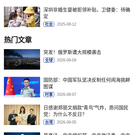
深圳非婚生婴被拒领补贴，卫健委：待确
定
社会
2025-08-12
热门文章
突发！俄罗斯遭大规模袭击
全球
2026-08-09
国防部：中国军队坚决反制任何闹海挑衅
图谋
时事
2026-08-07
日感谢郑丽文捐款“青鸟”气炸，质问国民
党：为什么不反日？
台湾
2026-08-05