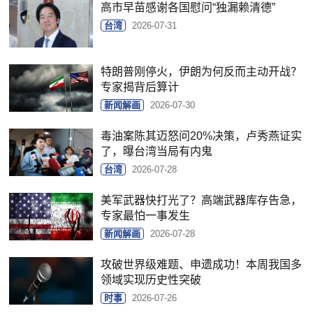
高市早苗感谢各国慰问“独漏赖清德”
台湾
2026-07-31
特朗普刚停火，伊朗为何反而主动开战？
专家揭背后算计
新闻解画
2026-07-30
毒油案陈其迈怒问20%决策，卢秀燕证实
了，曝台湾当局有内鬼
台湾
2026-07-28
美军武器快打光了？高端武器库存告急，
专家最怕一事发生
新闻解画
2026-07-28
攻破世界级难题、申遗成功！本周我国多
领域实现历史性突破
时事
2026-07-26