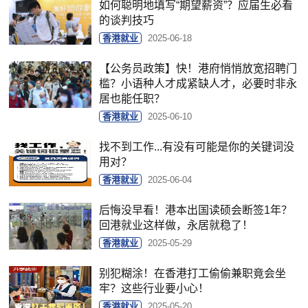
如何聪明地填写“期望薪资”？应届生必看
的谈判技巧
香港就业
2025-06-18
【公务员政策】快！港府悄悄放宽招聘门
槛？小语种人才成紧缺人才，必要时非永
居也能任职？
香港就业
2025-06-10
找不到工作...有没有可能是你的关键词没
用对？
香港就业
2025-06-04
后悔没早看！港本出国读硕会断签1年？
回港就业这样做，永居就稳了！
香港就业
2025-05-29
别犯糊涂！在香港打工偷偷兼职竟会坐
牢？这些行业要小心！
香港就业
2025-05-20