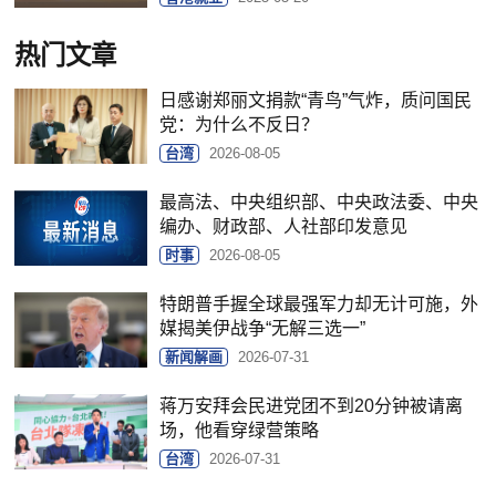
热门文章
日感谢郑丽文捐款“青鸟”气炸，质问国民
党：为什么不反日？
台湾
2026-08-05
最高法、中央组织部、中央政法委、中央
编办、财政部、人社部印发意见
时事
2026-08-05
特朗普手握全球最强军力却无计可施，外
媒揭美伊战争“无解三选一”
新闻解画
2026-07-31
蒋万安拜会民进党团不到20分钟被请离
场，他看穿绿营策略
台湾
2026-07-31