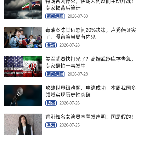
特朗普刚停火，伊朗为何反而主动开战？
专家揭背后算计
新闻解画
2026-07-30
毒油案陈其迈怒问20%决策，卢秀燕证实
了，曝台湾当局有内鬼
台湾
2026-07-28
美军武器快打光了？高端武器库存告急，
专家最怕一事发生
新闻解画
2026-07-28
攻破世界级难题、申遗成功！本周我国多
领域实现历史性突破
时事
2026-07-26
香港知名女演员宣萱发声明：图是假的！
香港
2026-07-25