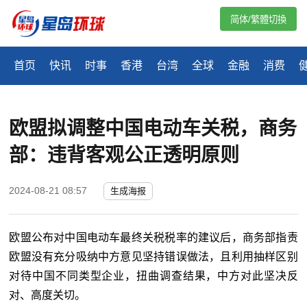
简体/繁體切換
首页
快讯
时事
香港
台湾
全球
金融
消费
欧盟拟调整中国电动车关税，商务
部：违背客观公正透明原则
2024-08-21 08:57
生成海报
欧盟公布对中国电动车最终关税税率的建议后，商务部指责
欧盟没有充分吸纳中方意见坚持错误做法，且利用抽样区别
对待中国不同类型企业，扭曲调查结果，中方对此坚决反
对、高度关切。