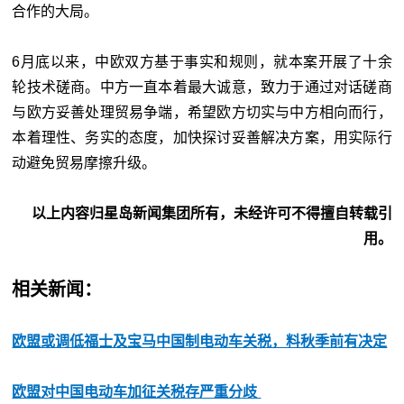
合作的大局。
6月底以来，中欧双方基于事实和规则，就本案开展了十余
轮技术磋商。中方一直本着最大诚意，致力于通过对话磋商
与欧方妥善处理贸易争端，希望欧方切实与中方相向而行，
本着理性、务实的态度，加快探讨妥善解决方案，用实际行
动避免贸易摩擦升级。
以上内容归星岛新闻集团所有，未经许可不得擅自转载引
用。
相关新闻：
欧盟或调低福士及宝马中国制电动车关税，料秋季前有决定
欧盟对中国电动车加征关税存严重分歧