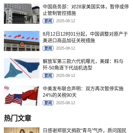
中国商务部：对28家美国实体，暂停或停
止管制管控措施
要闻
2025-08-12
8月12日12时01分起，中国调整对原产于
美进口商品加征关税措施
要闻
2025-08-12
解放军第三款六代机曝光，美媒：料与
歼-50角逐下代战机选型
要闻
2025-08-12
中美发布联合声明：双方再次暂停实施
24%的关税90天
要闻
2025-08-12
热门文章
日感谢郑丽文捐款“青鸟”气炸，质问国民