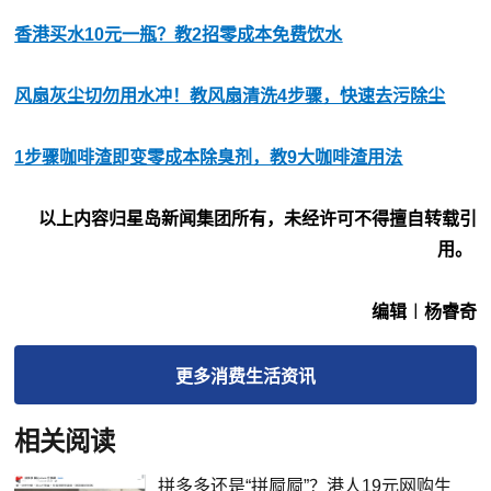
香港买水10元一瓶？教2招零成本免费饮水
风扇灰尘切勿用水冲！教风扇清洗4步骤，快速去污除尘
1步骤咖啡渣即变零成本除臭剂，教9大咖啡渣用法
以上内容归星岛新闻集团所有，未经许可不得擅自转载引
用。
编辑︱杨睿奇
更多
消费生活
资讯
相关阅读
拼多多还是“拼屙屙”？港人19元网购生