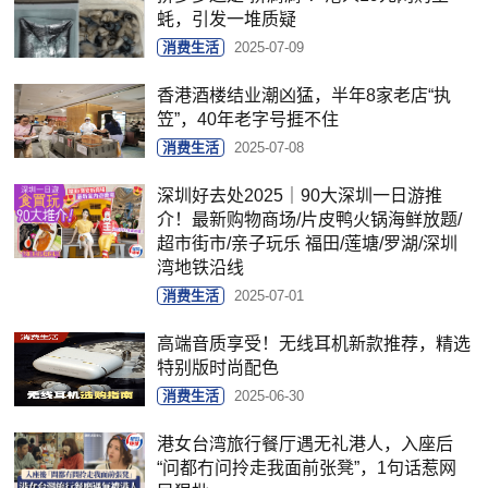
蚝，引发一堆质疑
消费生活
2025-07-09
香港酒楼结业潮凶猛，半年8家老店“执
笠”，40年老字号捱不住
消费生活
2025-07-08
深圳好去处2025｜90大深圳一日游推
介！最新购物商场/片皮鸭火锅海鲜放题/
超市街市/亲子玩乐 福田/莲塘/罗湖/深圳
湾地铁沿线
消费生活
2025-07-01
高端音质享受！无线耳机新款推荐，精选
特别版时尚配色
消费生活
2025-06-30
港女台湾旅行餐厅遇无礼港人，入座后
“问都冇问拎走我面前张凳”，1句话惹网