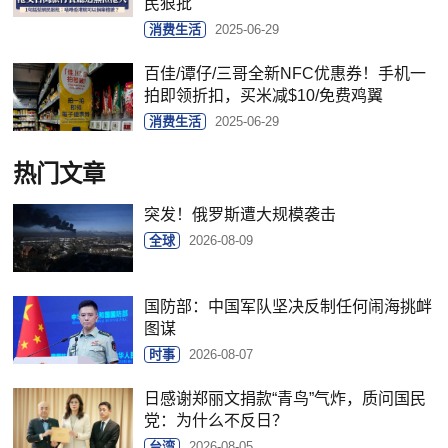
民狠批
消费生活
2025-06-29
百佳/谭仔/三哥全新NFC优惠券！手机一
拍即领折扣，买米减$10/免费鸡翼
消费生活
2025-06-29
热门文章
突发！俄罗斯遭大规模袭击
全球
2026-08-09
国防部：中国军队坚决反制任何闹海挑衅
图谋
时事
2026-08-07
日感谢郑丽文捐款“青鸟”气炸，质问国民
党：为什么不反日？
台湾
2026-08-05