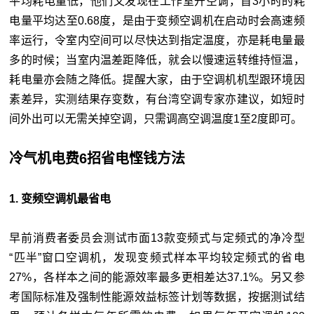
平均耗电量低，他们又发现在工作室开空调，首3小时的耗
电量平均达至0.68度，是由于变频空调机在启动时会高速频
率运行，令室内空间可以尽快达到指定温度，亦是耗电量最
多的时候；当室内温差距降低，就会以慢速运转维持恒温，
耗电量亦会随之降低。提醒大家，由于空调机机型跟环境因
素差异，实测结果存变数，有台湾空调专家亦建议，如短时
间外出可以无需关掉空调，只需调高空调温度1至2度即可。
冷气机电费6招省电悭钱方法
1. 变频空调机最省电
早前消费者委员会测试市面13款变频式与定频式的净冷型
“匹半”窗口空调机，发现变频式样本平均较定频式的省电
27%，各样本之间的能源效率最多更相差达37.1%。另又参
考国际标准及强制性能源效益标签计划等数据，按据测试结