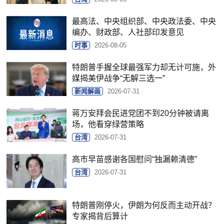
最高法、中央组织部、中央政法委、中央
编办、财政部、人社部印发意见
时事
2026-08-05
特朗普手握全球最强军力却无计可施，外
媒揭美伊战争“无解三选一”
新闻解画
2026-07-31
蒋万安拜会民进党团不到20分钟被请离
场，他看穿绿营策略
台湾
2026-07-31
高市早苗感谢各国慰问“独漏赖清德”
台湾
2026-07-31
特朗普刚停火，伊朗为何反而主动开战？
专家揭背后算计