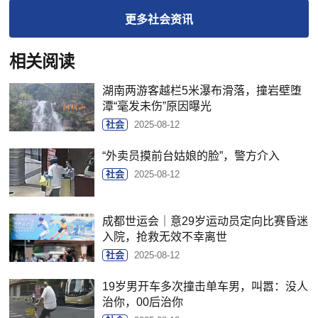
更多
社会
资讯
相关阅读
湖南两游客越栏5米瀑布滑落，撞岩壁堕
潭“毫发未伤”原因曝光
社会
2025-08-12
“外卖员摸前台姑娘的脸”，警方介入
社会
2025-08-12
成都世运会｜意29岁运动员定向比赛昏迷
入院，抢救无效不幸离世
社会
2025-08-12
19岁男开车多次撞击单车男，叫嚣：没人
治你，00后治你