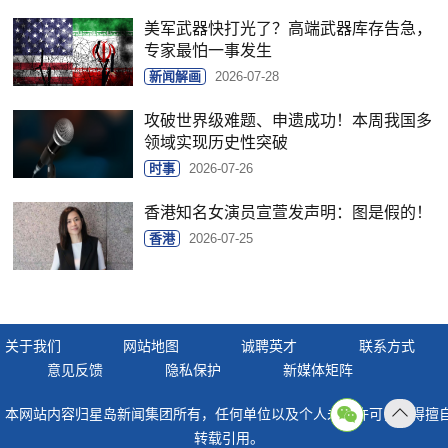
美军武器快打光了？高端武器库存告急，
专家最怕一事发生
新闻解画
2026-07-28
攻破世界级难题、申遗成功！本周我国多
领域实现历史性突破
时事
2026-07-26
香港知名女演员宣萱发声明：图是假的！
香港
2026-07-25
关于我们
网站地图
诚聘英才
联系方式
意见反馈
隐私保护
新媒体矩阵
本网站内容归星岛新闻集团所有，任何单位以及个人未经许可，不得擅
返回
转载引用。