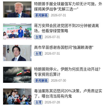
特朗普手握全球最强军力却无计可施，外
媒揭美伊战争“无解三选一”
新闻解画
2026-07-31
蒋万安拜会民进党团不到20分钟被请离
场，他看穿绿营策略
台湾
2026-07-31
高市早苗感谢各国慰问“独漏赖清德”
台湾
2026-07-31
特朗普刚停火，伊朗为何反而主动开战？
专家揭背后算计
新闻解画
2026-07-30
毒油案陈其迈怒问20%决策，卢秀燕证实
了，曝台湾当局有内鬼
台湾
2026-07-28