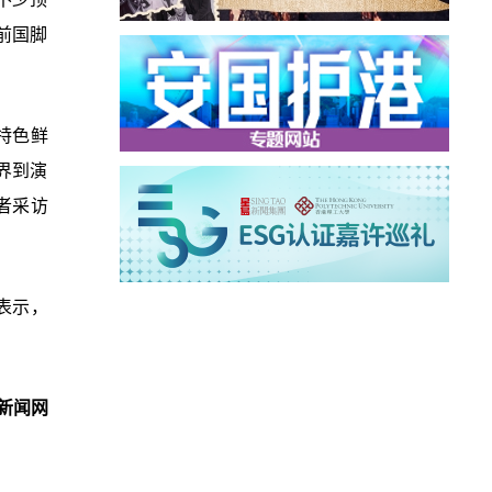
前国脚
特色鲜
界到演
者采访
表示，
新闻网