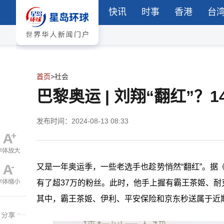
快讯
时事
香港
台
首页
>
社会
巴黎奥运 | 刘翔“翻红”？
发布时间：2024-08-13 08:33
又是一年奥运季，一些老选手也趁势悄然“翻红”。据《
有了超37万的粉丝。此时，他手上握有霸王茶姬、
其中，霸王茶姬、伊利、平安保险和京东秒送属于近期