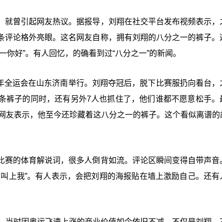
，就曾引起网友热议。据报导，刘翔在社交平台发布视频表示，
条评论格外亮眼。这名网友自称，拥有刘翔的八分之一的裤子。
一你好”。有人回忆，的确看到过“八分之一”的新闻。
09年全运会在山东济南举行。刘翔夺冠后，脱下比赛服扔向看台，
条裤子的同时，还有另外7人也抓住了，他们谁都不愿意松手。
该网友表示，他至今还珍藏着这八分之一的裤子。这个看似离谱的
比赛的体育解说词，很多人倒背如流。评论区瞬间变得自带声音
次叫上我”。有人表示，会把刘翔的海报贴在墙上激励自己。还有
年，当时因奥运飞速上涨的商业价值如今依旧不减。不仅是刘翔，