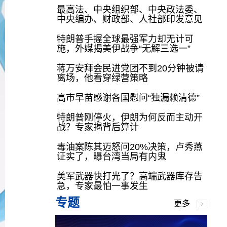
最高法、中央组织部、中央政法委、
中央编办、财政部、人社部印发意见
特朗普手握全球最强军力却无计可
施，外媒揭美伊战争“无解三选一”
蒋万安拜会民进党团不到20分钟被请
离场，他看穿绿营策略
高市早苗感谢各国慰问“独漏赖清德”
特朗普刚停火，伊朗为何反而主动开
战？专家揭背后算计
毒油案陈其迈怒问20%决策，卢秀燕
证实了，曝台湾当局有内鬼
美军武器快打光了？高端武器库存告
急，专家最怕一事发生
专题
更多