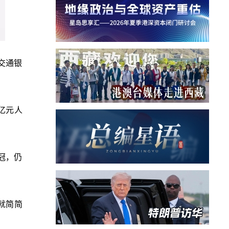
交通银
6亿元人
冠，仍
就简简