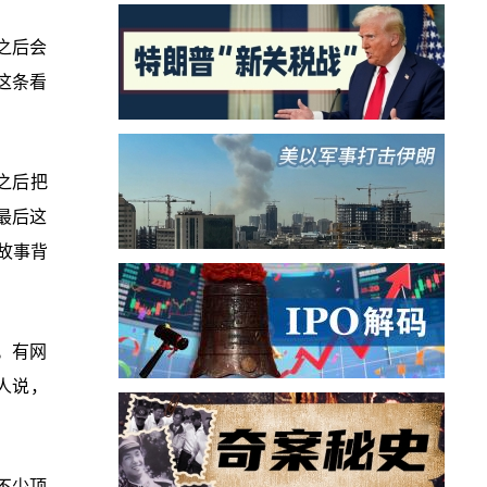
之后会
这条看
之后把
最后这
故事背
。有网
人说，
不少顶