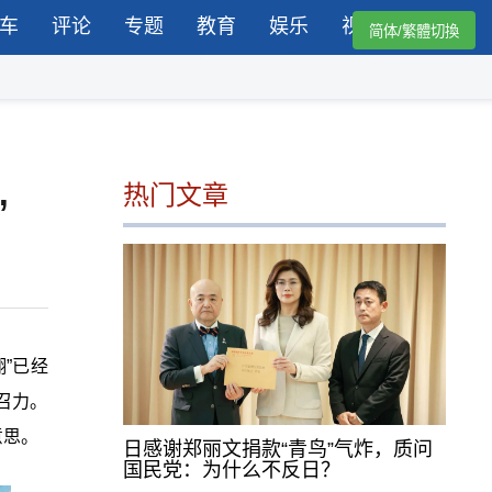
车
评论
专题
教育
娱乐
视频
简体/繁體切換
热门文章
”
”已经
召力。
意思。
日感谢郑丽文捐款“青鸟”气炸，质问
国民党：为什么不反日？