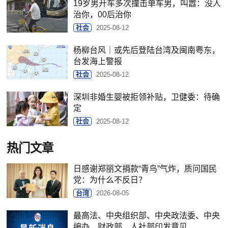
19岁男开车多次撞击单车男，叫嚣：没人
治你，00后治你
社会
2025-08-12
杨柳台风｜或先后登陆台湾及闽南粤东，
台发海上警报
社会
2025-08-12
深圳非婚生婴被拒领补贴，卫健委：待确
定
社会
2025-08-12
热门文章
日感谢郑丽文捐款“青鸟”气炸，质问国民
党：为什么不反日？
台湾
2026-08-05
最高法、中央组织部、中央政法委、中央
编办、财政部、人社部印发意见