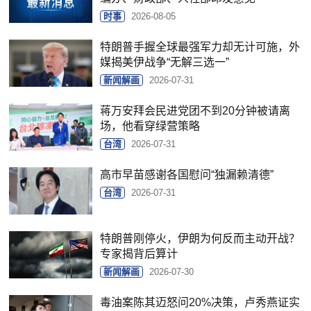
时事
2026-08-05
特朗普手握全球最强军力却无计可施，外
媒揭美伊战争“无解三选一”
新闻解画
2026-07-31
蒋万安拜会民进党团不到20分钟被请离
场，他看穿绿营策略
台湾
2026-07-31
高市早苗感谢各国慰问“独漏赖清德”
台湾
2026-07-31
特朗普刚停火，伊朗为何反而主动开战？
专家揭背后算计
新闻解画
2026-07-30
毒油案陈其迈怒问20%决策，卢秀燕证实