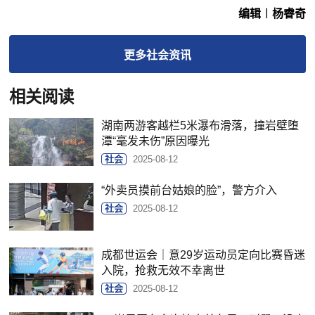
编辑︱杨睿奇
更多
社会
资讯
相关阅读
湖南两游客越栏5米瀑布滑落，撞岩壁堕
潭“毫发未伤”原因曝光
社会
2025-08-12
“外卖员摸前台姑娘的脸”，警方介入
社会
2025-08-12
成都世运会｜意29岁运动员定向比赛昏迷
入院，抢救无效不幸离世
社会
2025-08-12