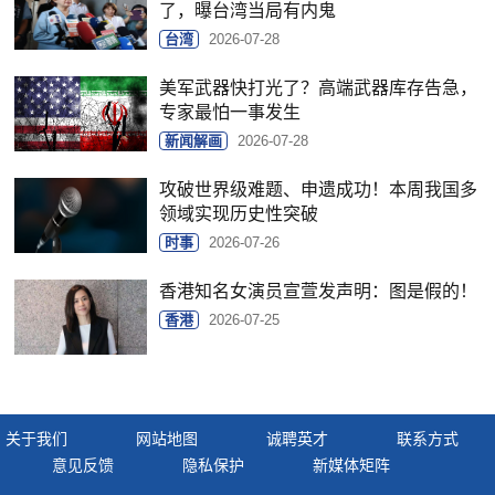
了，曝台湾当局有内鬼
台湾
2026-07-28
美军武器快打光了？高端武器库存告急，
专家最怕一事发生
新闻解画
2026-07-28
攻破世界级难题、申遗成功！本周我国多
领域实现历史性突破
时事
2026-07-26
香港知名女演员宣萱发声明：图是假的！
香港
2026-07-25
关于我们
网站地图
诚聘英才
联系方式
意见反馈
隐私保护
新媒体矩阵