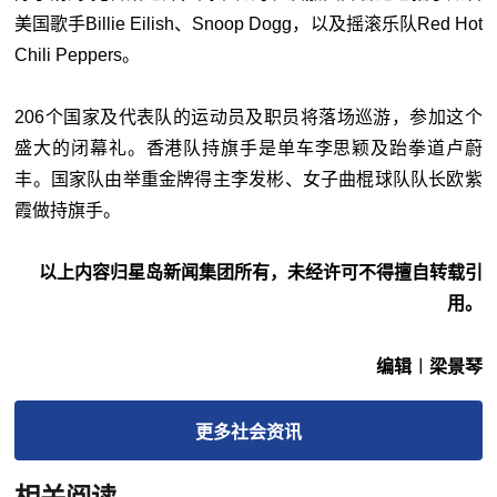
美国歌手Billie Eilish、Snoop Dogg，以及摇滚乐队Red Hot
Chili Peppers。
206个国家及代表队的运动员及职员将落场巡游，参加这个
盛大的闭幕礼。香港队持旗手是单车李思颖及跆拳道卢蔚
丰。国家队由举重金牌得主李发彬、女子曲棍球队队长欧紫
霞做持旗手。
以上内容归星岛新闻集团所有，未经许可不得擅自转载引
用。
编辑︱梁景琴
更多
社会
资讯