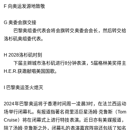
F 向奥运发源地致敬
G 奥委会旗交接
巴黎奥组委代表会将会旗转交奥委会会长，然后转交给
洛杉矶奥组委代表。
H 2028洛杉矶时刻
下届主辧城市洛杉矶进行8分钟表演，5届格林美奖得主
H.E.R.获邀献唱美国国歌。
I 巴黎奥运圣火熄灭
2024年巴黎奥运将于香港时间周一凌晨3时，在法兰西运动
场举行闭幕礼。有报道指著名荷里活巨星汤姆·克鲁斯（Tom
Cruise）将在闭幕式上进行特技表演。近日亦有美媒报道，
除了汤姆·克鲁斯之外，闭幕礼的表演嘉宾阵容还包括了知名