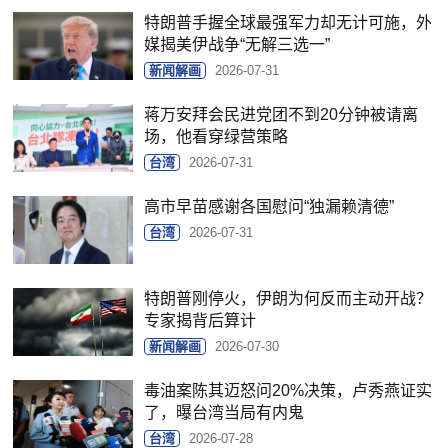
特朗普手握全球最强军力却无计可施，外
媒揭美伊战争“无解三选一”
新闻解画
2026-07-31
蒋万安拜会民进党团不到20分钟被请离
场，他看穿绿营策略
台湾
2026-07-31
高市早苗感谢各国慰问“独漏赖清德”
台湾
2026-07-31
特朗普刚停火，伊朗为何反而主动开战？
专家揭背后算计
新闻解画
2026-07-30
毒油案陈其迈怒问20%决策，卢秀燕证实
了，曝台湾当局有内鬼
台湾
2026-07-28