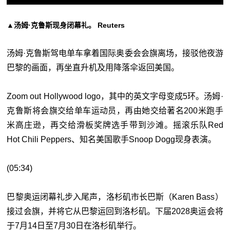
▲汤姆·克鲁斯现身闭幕礼。 Reuters
汤姆·克鲁斯驾电单车拿着国际奥委会会旗离场，接驳他夜游
巴黎的画面，再坐直升机及用降落伞返回美国。
Zoom out Hollywood logo，其中的英文字母变成5环。汤姆·
克鲁斯将会旗交给单车运动员，再由她交给著名200米跑手
米高庄逊，再交给滑板奖牌选手带到沙滩。摇滚乐队Red
Hot Chili Peppers、知名美国歌手Snoop Dogg现身表演。
(05:34)
巴黎奥运闭幕礼步入尾声，洛杉矶市长巴斯（Karen Bass）
接过会旗，并将它从巴黎运回到洛杉矶。下届2028奥运会将
于7月14日至7月30日在洛杉矶举行。