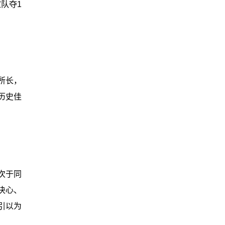
队夺1
所长，
历史佳
次于同
决心、
引以为