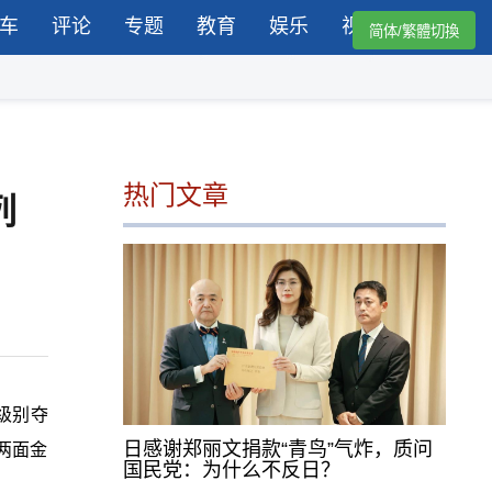
车
评论
专题
教育
娱乐
视频
简体/繁體切換
热门文章
列
级别夺
日感谢郑丽文捐款“青鸟”气炸，质问
两面金
国民党：为什么不反日？