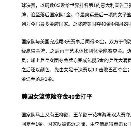
球决赛，以局数0:3败给世界排名第1的意大利宣告
牌，追至落后国家队1金。今届奥运最后一项的女子篮球
列为今届最多金牌国家。总奖牌美国夺40金44银4
国家队与美国完成尾3天赛事后同得33金，双方于倒
级赢得金牌，之后再于艺术体操团体全能赛夺金。连
贯；加上乒乓女团夺金牌亦完成包揽5金的乒乓大满贯
之后还以颜色，先由女足于决赛以1:0击败巴西夺金；
金追至落后1金。
美国女篮惊险夺金40金打平
国家队马上又有王柳懿、王芊懿于花样游泳双人赛夺金
回复至1金。国家队被追近之际，由李倩赢得拳击女