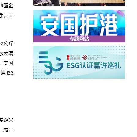
9面金
手，并
2公斤
水大满
。美国
连取3
差距又
，尾二