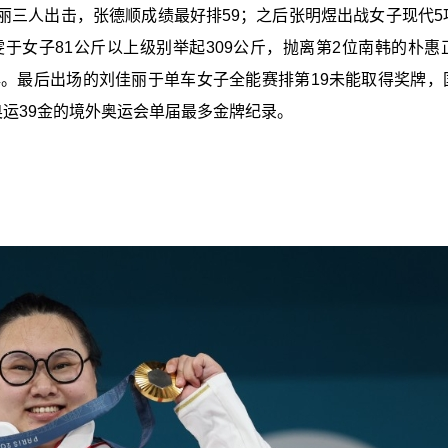
丽三人出击，张德顺成绩最好排59；之后张明煜出战女子现代5
于女子81公斤以上级别举起309公斤，抛离第2位南韩的朴惠正
牌。最后出场的刘佳丽于单车女子全能赛排第19未能取得奖牌，
敦奥运39金的境外奥运会单届最多金牌纪录。