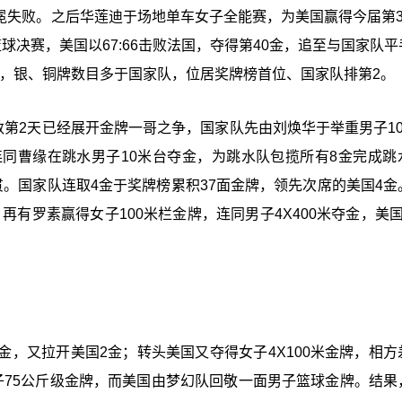
卫冕失败。之后华莲迪于场地单车女子全能赛，为美国赢得今届第3
决赛，美国以67:66击败法国，夺得第40金，追至与国家队平
2铜，银、铜牌数目多于国家队，位居奖牌榜首位、国家队排第2。
数第2天已经展开金牌一哥之争，国家队先由刘焕华于举重男子10
同曹缘在跳水男子10米台夺金，为跳水队包揽所有8金完成跳
。国家队连取4金于奖牌榜累积37面金牌，领先次席的美国4金
再有罗素赢得女子100米栏金牌，连同男子4X400米夺金，美国
，又拉开美国2金；转头美国又夺得女子4X100米金牌，相方
子75公斤级金牌，而美国由梦幻队回敬一面男子篮球金牌。结果