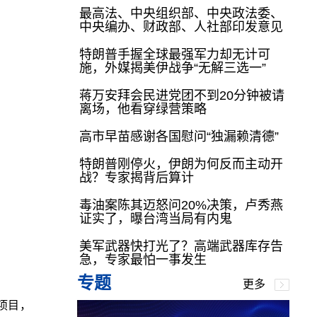
最高法、中央组织部、中央政法委、
中央编办、财政部、人社部印发意见
特朗普手握全球最强军力却无计可
施，外媒揭美伊战争“无解三选一”
蒋万安拜会民进党团不到20分钟被请
离场，他看穿绿营策略
高市早苗感谢各国慰问“独漏赖清德”
特朗普刚停火，伊朗为何反而主动开
战？专家揭背后算计
毒油案陈其迈怒问20%决策，卢秀燕
证实了，曝台湾当局有内鬼
美军武器快打光了？高端武器库存告
急，专家最怕一事发生
专题
更多
项目，