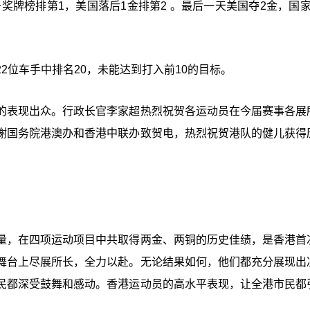
奖牌榜排第1，美国落后1金排第2 。最后一天美国夺2金，国家
2位车手中排名20，未能达到打入前10的目标。
的表现出众。行政长官李家超热烈祝贺各运动员在今届赛事各展
谢国务院港澳办和香港中联办致贺电，热烈祝贺港队的健儿获得
量，在四项运动项目中共取得两金、两铜的历史佳绩，是香港首
舞台上尽展所长，全力以赴。无论结果如何，他们都充分展现出
民都深受鼓舞和感动。香港运动员的高水平表现，让全港市民都