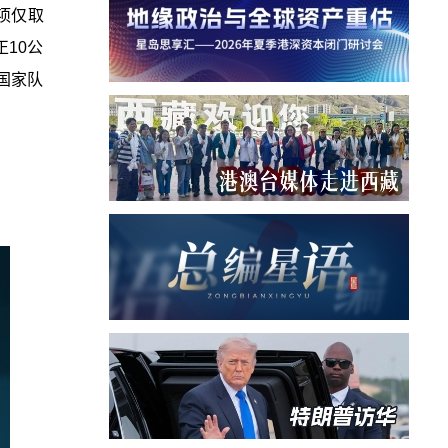
项仅取
10公
国家队