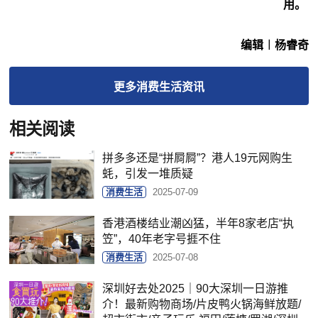
用。
编辑︱杨睿奇
更多
消费生活
资讯
相关阅读
拼多多还是“拼屙屙”？港人19元网购生
蚝，引发一堆质疑
消费生活
2025-07-09
香港酒楼结业潮凶猛，半年8家老店“执
笠”，40年老字号捱不住
消费生活
2025-07-08
深圳好去处2025｜90大深圳一日游推
介！最新购物商场/片皮鸭火锅海鲜放题/