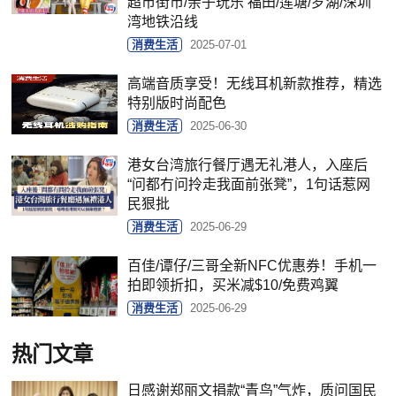
超市街市/亲子玩乐 福田/莲塘/罗湖/深圳
湾地铁沿线
消费生活
2025-07-01
高端音质享受！无线耳机新款推荐，精选
特别版时尚配色
消费生活
2025-06-30
港女台湾旅行餐厅遇无礼港人，入座后
“问都冇问拎走我面前张凳”，1句话惹网
民狠批
消费生活
2025-06-29
百佳/谭仔/三哥全新NFC优惠券！手机一
拍即领折扣，买米减$10/免费鸡翼
消费生活
2025-06-29
热门文章
日感谢郑丽文捐款“青鸟”气炸，质问国民