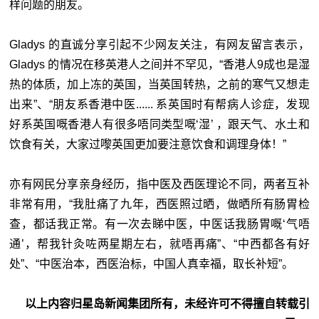
样问题的朋友。
Gladys 的直诚分享引起不少网友关注，有网友留言表示，
Gladys 的情况在移英港人之间并不罕见，“香港人9成也是湿
热的体质，加上冻的英国，当英国转热，之前的寒气又想走
出来”、“朋友系香港中医...... 系英国时有帮病人诊症，发现
好系英国嘅香港人有很多唔同类型嘅‘湿’ ，跟天气、水土和
饮食有关，大家过嚟英国更加要注意饮食和调理身体！”
亦有网民分享亲身经历，指中医及西医理论不同，两者互补
非常有用，“我肚痛了九年，西医照过晒，做晒所有肠胃检
查，都话我正常。有一次去睇中医，中医话我肠胃嘅‘气唔
通’，帮我针灸咗两星期左右，就唔再痛”、“中西都各有好
处”、“中医治本，西医治标，中国人真幸福，取长补短”。
以上内容归星岛新闻集团所有，未经许可不得擅自转载引