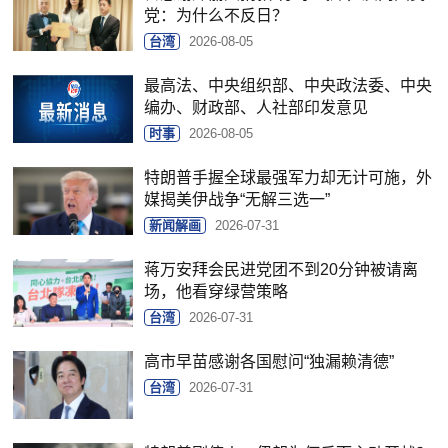
党：为什么不反日？
台湾
2026-08-05
最高法、中央组织部、中央政法委、中央
编办、财政部、人社部印发意见
时事
2026-08-05
特朗普手握全球最强军力却无计可施，外
媒揭美伊战争“无解三选一”
新闻解画
2026-07-31
蒋万安拜会民进党团不到20分钟被请离
场，他看穿绿营策略
台湾
2026-07-31
高市早苗感谢各国慰问“独漏赖清德”
台湾
2026-07-31