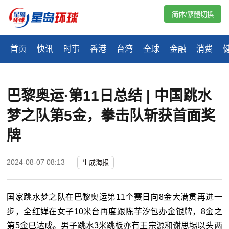
简体/繁體切換
首页
快讯
时事
香港
台湾
全球
金融
消费
巴黎奥运·第11日总结 | 中国跳水
梦之队第5金，拳击队斩获首面奖
牌
2024-08-07 08:13
生成海报
国家跳水梦之队在巴黎奥运第11个赛日向8金大满贯再进一
步，全红婵在女子10米台再度跟陈芋汐包办金银牌，8金之
第5金已达成。男子跳水3米跳板亦有王宗源和谢思埸以头两