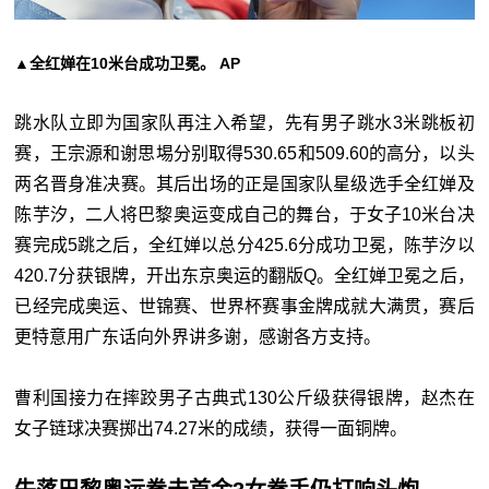
▲全红婵在10米台成功卫冕。 AP
跳水队立即为国家队再注入希望，先有男子跳水3米跳板初
赛，王宗源和谢思埸分别取得530.65和509.60的高分，以头
两名晋身准决赛。其后出场的正是国家队星级选手全红婵及
陈芋汐，二人将巴黎奥运变成自己的舞台，于女子10米台决
赛完成5跳之后，全红婵以总分425.6分成功卫冕，陈芋汐以
420.7分获银牌，开出东京奥运的翻版Q。全红婵卫冕之后，
已经完成奥运、世锦赛、世界杯赛事金牌成就大满贯，赛后
更特意用广东话向外界讲多谢，感谢各方支持。
曹利国接力在摔跤男子古典式130公斤级获得银牌，赵杰在
女子链球决赛掷出74.27米的成绩，获得一面铜牌。