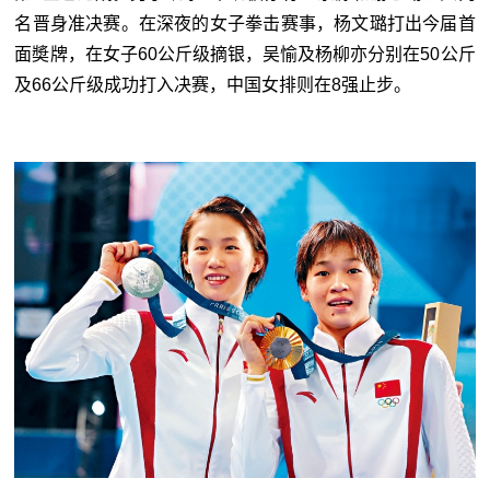
名晋身准决赛。在深夜的女子拳击赛事，杨文璐打出今届首
面奬牌，在女子60公斤级摘银，吴愉及杨柳亦分别在50公斤
及66公斤级成功打入决赛，中国女排则在8强止步。