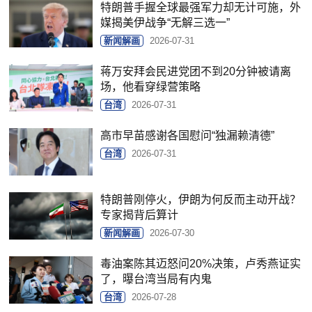
特朗普手握全球最强军力却无计可施，外
媒揭美伊战争“无解三选一”
新闻解画
2026-07-31
蒋万安拜会民进党团不到20分钟被请离
场，他看穿绿营策略
台湾
2026-07-31
高市早苗感谢各国慰问“独漏赖清德”
台湾
2026-07-31
特朗普刚停火，伊朗为何反而主动开战？
专家揭背后算计
新闻解画
2026-07-30
毒油案陈其迈怒问20%决策，卢秀燕证实
了，曝台湾当局有内鬼
台湾
2026-07-28