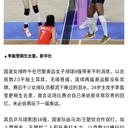
▲李盈莹萌生去意。新华社
国家女排昨午在巴黎奥运女子排球8强带来不利消息，以总
局数2:3不敌土耳其，无缘晋级，连续两届奥运都没有奖
牌。赛后不少女排队员都流下难过的泪水，24岁主攻手李盈
莹更萌生去意，直言这场比赛对自己来说是非常珍贵的回
忆，未必会再玩下一届奥运。
其后乒乓球男团16强，国家队由马龙/王楚钦合作双打，加
上樊振东、王楚钦二人担任单打主力，以盘数3:0横扫印