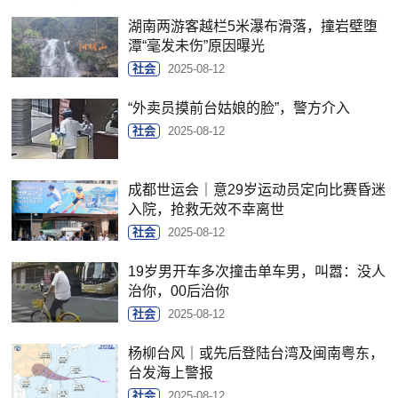
湖南两游客越栏5米瀑布滑落，撞岩壁堕
潭“毫发未伤”原因曝光
社会
2025-08-12
“外卖员摸前台姑娘的脸”，警方介入
社会
2025-08-12
成都世运会｜意29岁运动员定向比赛昏迷
入院，抢救无效不幸离世
社会
2025-08-12
19岁男开车多次撞击单车男，叫嚣：没人
治你，00后治你
社会
2025-08-12
杨柳台风｜或先后登陆台湾及闽南粤东，
台发海上警报
社会
2025-08-12