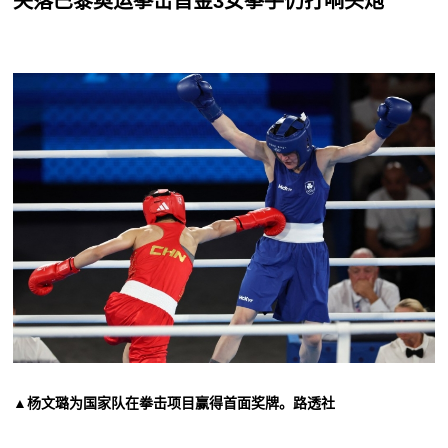
失落巴黎奥运拳击首金3女拳手仍打响头炮
▲杨文璐为国家队在拳击项目赢得首面奖牌。路透社