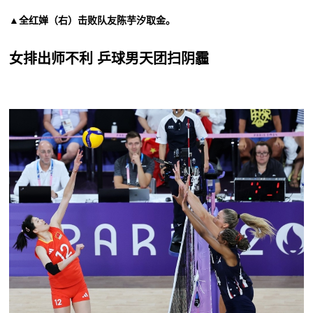
▲全红婵（右）击败队友陈芋汐取金。
女排出师不利 乒球男天团扫阴霾