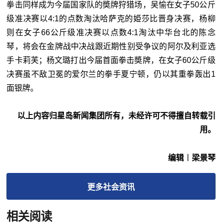
拳击同样成为今届国家队的奬牌狩猎场，吴愉在女子50公斤
级准决赛以4:1的点数淘汰哈萨克的姫莎比晋身决赛，杨柳
则在女子66公斤级准决赛以点数4:1淘汰中华台北的陈念
琴，将会在金牌战中决战跟近期性别受争议的阿尔及利亚选
手卡莉芙；杨文璐打出今届首面拳击奬牌，在女子60公斤级
决赛虽不敌卫冕的爱尔兰的拳手夏宁顿，仍以其重拳轰出1
面银牌。
以上内容归星岛新闻集团所有，未经许可不得擅自转载引
用。
编辑︱梁景琴
更多
社会
资讯
相关阅读