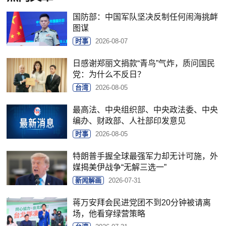
国防部：中国军队坚决反制任何闹海挑衅
图谋
时事
2026-08-07
日感谢郑丽文捐款“青鸟”气炸，质问国民
党：为什么不反日？
台湾
2026-08-05
最高法、中央组织部、中央政法委、中央
编办、财政部、人社部印发意见
时事
2026-08-05
特朗普手握全球最强军力却无计可施，外
媒揭美伊战争“无解三选一”
新闻解画
2026-07-31
蒋万安拜会民进党团不到20分钟被请离
场，他看穿绿营策略