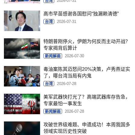
台湾
2026-07-31
高市早苗感谢各国慰问“独漏赖清德”
台湾
2026-07-31
特朗普刚停火，伊朗为何反而主动开战？
专家揭背后算计
新闻解画
2026-07-30
毒油案陈其迈怒问20%决策，卢秀燕证实
了，曝台湾当局有内鬼
台湾
2026-07-28
美军武器快打光了？高端武器库存告急，
专家最怕一事发生
新闻解画
2026-07-28
攻破世界级难题、申遗成功！本周我国多
领域实现历史性突破