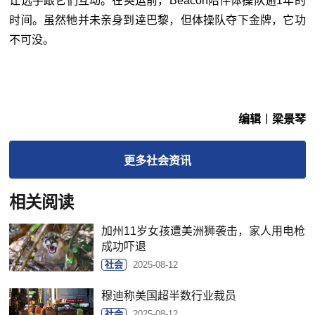
让选手跟它们互动。在奥运前，Beacon陪伴体操队逾1年的
时间。虽然牠并未亲身到逹巴黎，但体操队夺下金牌，它功
不可没。
编辑︱梁景琴
更多
社会
资讯
相关阅读
加州11岁女孩遭美洲狮袭击，家人用电枪
成功吓退
社会
2025-08-12
穆迪称美国超半数行业裁员
社会
2025-08-12