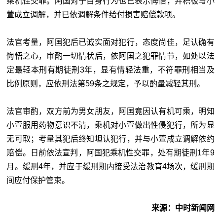
乘机性交罪。阿国对于自身行为也已表示悔悟，并积极与小
萱成立调解，并已依调解条件给付损害赔偿款项。
法官考量，阿国犯后已诚实面对犯行，态度尚佳，足认确有
悔悟之心，审酌一切情状后，依阿国之犯罪情节，如处以法
定最轻本刑有期徒刑3年，显有情轻法重，不符罪刑相当及
比例原则，应依刑法第59条之规定，予以酌量减轻其刑。
法官审酌，双方前为男女朋友，阿国竟因认有机可乘，明知
小萱服用药物意识不清，乘机对小萱做出性侵犯行，所为显
无可取；考量其犯后终知坦认犯行，并与小萱成立调解依约
赔偿。日前依法宣判，阿国犯乘机性交罪，处有期徒刑1年9
月。缓刑4年，并应于缓刑期内接受法治教育4场次，缓刑期
间应付保护管束。
来源：中时新闻网