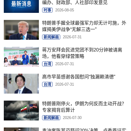
编办、财政部、人社部印发意见
时事
2026-08-05
特朗普手握全球最强军力却无计可施，外
媒揭美伊战争“无解三选一”
新闻解画
2026-07-31
蒋万安拜会民进党团不到20分钟被请离
场，他看穿绿营策略
台湾
2026-07-31
高市早苗感谢各国慰问“独漏赖清德”
台湾
2026-07-31
特朗普刚停火，伊朗为何反而主动开战？
专家揭背后算计
新闻解画
2026-07-30
毒油案陈其迈怒问20%决策，卢秀燕证实