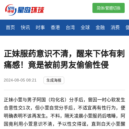
简体/繁體切換
首页
快讯
时事
香港
台湾
全球
金融
消费
正妹服药意识不清，醒来下体有刺
痛感！竟是被前男友偷偷性侵
2024-08-05 08:21
生成海报
正妹小萱与男子阿国（均化名）分手后，曾因一时心软发生
合意性交1次，但小萱自觉分手后，不适宜再有性行为，便
明确表明不该再发生。不料，隔天凌晨小萱服药后嗜睡，阿
国竟利用小萱意识不清，予以性交得逞，直到白天小萱醒