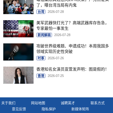
了，曝台湾当局有内鬼
台湾
2026-07-28
美军武器快打光了？高端武器库存告急，
专家最怕一事发生
新闻解画
2026-07-28
攻破世界级难题、申遗成功！本周我国多
领域实现历史性突破
时事
2026-07-26
香港知名女演员宣萱发声明：图是假的！
香港
2026-07-25
关于我们
网站地图
诚聘英才
联系方式
意见反馈
隐私保护
新媒体矩阵