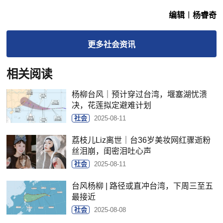
编辑︱杨睿奇
更多
社会
资讯
相关阅读
杨柳台风｜预计穿过台湾，堰塞湖忧溃
决，花莲拟定避难计划
社会
2025-08-11
荔枝儿Liz离世｜台36岁美妆网红骤逝粉
丝泪崩，闺密泪吐心声
社会
2025-08-11
台风杨柳 | 路径或直冲台湾，下周三至五
最接近
社会
2025-08-08