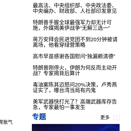
最高法、中央组织部、中央政法委、
中央编办、财政部、人社部印发意见
特朗普手握全球最强军力却无计可
施，外媒揭美伊战争“无解三选一”
蒋万安拜会民进党团不到20分钟被请
离场，他看穿绿营策略
高市早苗感谢各国慰问“独漏赖清德”
特朗普刚停火，伊朗为何反而主动开
战？专家揭背后算计
毒油案陈其迈怒问20%决策，卢秀燕
证实了，曝台湾当局有内鬼
美军武器快打光了？高端武器库存告
急，专家最怕一事发生
专题
更多
胃胀气