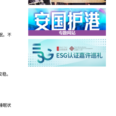
眠。不
安稳。
睡眠状