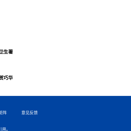
卫生署
贺巧华
矩阵
意见反馈
引用。