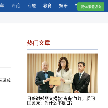
车
评论
专题
教育
娱乐
视频
简体/繁體切換
热门文章
素造成
日感谢郑丽文捐款“青鸟”气炸，质问
国民党：为什么不反日？