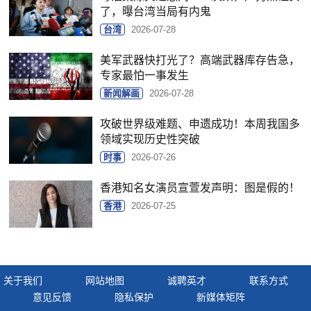
了，曝台湾当局有内鬼
台湾
2026-07-28
美军武器快打光了？高端武器库存告急，
专家最怕一事发生
新闻解画
2026-07-28
攻破世界级难题、申遗成功！本周我国多
领域实现历史性突破
时事
2026-07-26
香港知名女演员宣萱发声明：图是假的！
香港
2026-07-25
关于我们
网站地图
诚聘英才
联系方式
意见反馈
隐私保护
新媒体矩阵