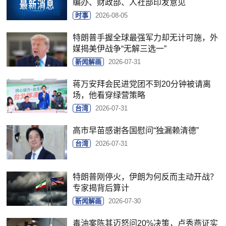
编办、财政部、人社部印发意见
时事
2026-08-05
特朗普手握全球最强军力却无计可施，外
媒揭美伊战争“无解三选一”
新闻解画
2026-07-31
蒋万安拜会民进党团不到20分钟被请离
场，他看穿绿营策略
台湾
2026-07-31
高市早苗感谢各国慰问“独漏赖清德”
台湾
2026-07-31
特朗普刚停火，伊朗为何反而主动开战？
专家揭背后算计
新闻解画
2026-07-30
毒油案陈其迈怒问20%决策，卢秀燕证实