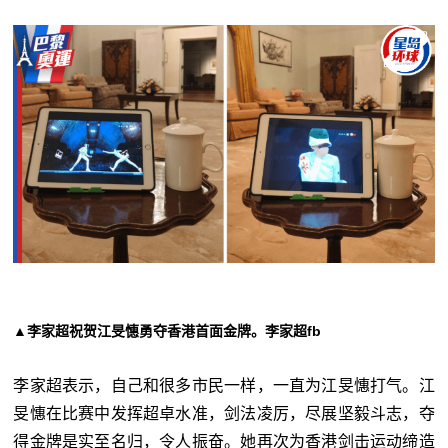
▲李家超祝贺江旻憓勇夺香港首面金牌。李家超fb
李家超表示，自己和很多市民一样，一直为江旻憓打气。江
旻憓在比赛中发挥超卓水准，剑法凌厉，尽展坚毅斗志，夺
得金牌是实至名归，令人振奋。她再次为香港剑击运动缔造