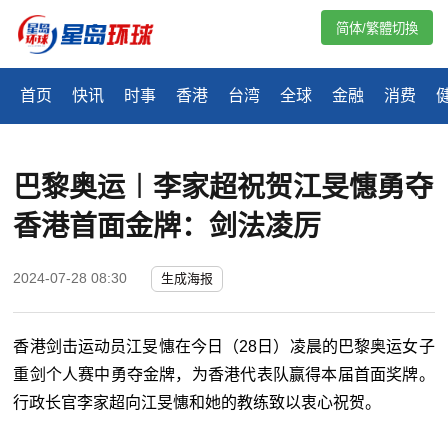
简体/繁體切換
首页
快讯
时事
香港
台湾
全球
金融
消费
巴黎奥运︱李家超祝贺江旻憓勇夺
香港首面金牌：剑法凌厉
2024-07-28 08:30
生成海报
香港剑击运动员江旻憓在今日（28日）凌晨的巴黎奥运女子
重剑个人赛中勇夺金牌，为香港代表队赢得本届首面奖牌。
行政长官李家超向江旻憓和她的教练致以衷心祝贺。