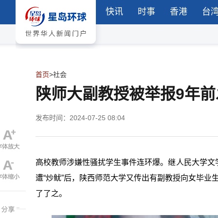
快讯
时事
香港
台
首页
>
社会
陕师大副教授被举报9年
发布时间：2024-07-25 08:04
高校教师涉嫌性骚扰学生事件连环爆。继人民大学文
遭“炒鱿”后，陕西师范大学又传出有副教授向女毕业
了了之。