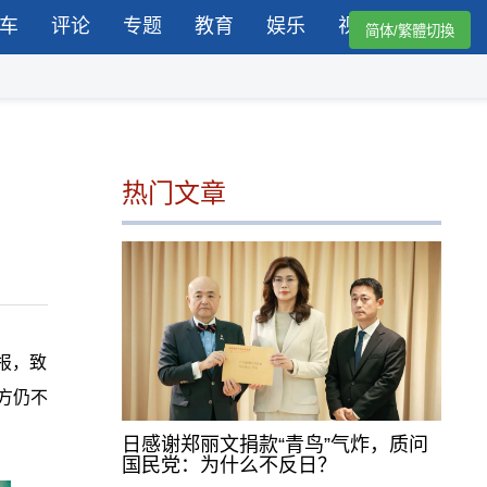
车
评论
专题
教育
娱乐
视频
简体/繁體切換
热门文章
报，致
方仍不
日感谢郑丽文捐款“青鸟”气炸，质问
国民党：为什么不反日？