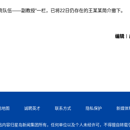
资队伍——副教授”一栏，已将22日仍存在的王某某简介撤下。
编辑︱
站地图
诚聘英才
联系方式
隐私保护
新媒体
站内容归星岛新闻集团所有，任何单位以及个人未经许可，不得擅自转载