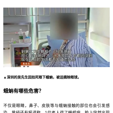
▲深圳的吴先生因拍死眼下蛾蚋，被迫摘除眼球。
蛾蚋有哪些危害？
不仅是眼睛，鼻子、皮肤等与蛾蚋接触的部位也会引发感
染。曾经还有报道称，1位老人得了蝇蛆病，脸上突然出现