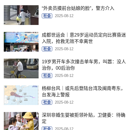
“外卖员摸前台姑娘的脸”，警方介入
社会
2025-08-12
成都世运会｜意29岁运动员定向比赛昏迷
入院，抢救无效不幸离世
社会
2025-08-12
19岁男开车多次撞击单车男，叫嚣：没人
治你，00后治你
社会
2025-08-12
杨柳台风｜或先后登陆台湾及闽南粤东，
台发海上警报
社会
2025-08-12
深圳非婚生婴被拒领补贴，卫健委：待确
定
社会
2025-08-12