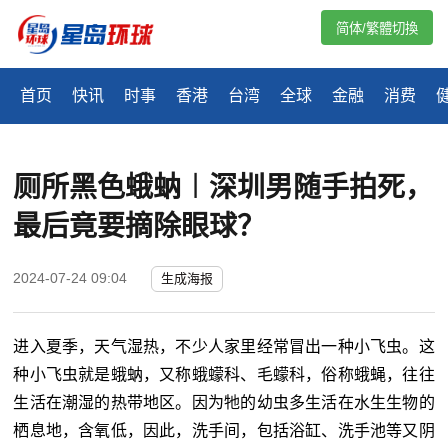
简体/繁體切換
首页
快讯
时事
香港
台湾
全球
金融
消费
厕所黑色蛾蚋︱深圳男随手拍死，
最后竟要摘除眼球？
2024-07-24 09:04
生成海报
进入夏季，天气湿热，不少人家里经常冒出一种小飞虫。这
种小飞虫就是蛾蚋，又称蛾蠓科、毛蠓科，俗称蛾蝇，往往
生活在潮湿的热带地区。因为牠的幼虫多生活在水生生物的
栖息地，含氧低，因此，洗手间，包括浴缸、洗手池等又阴