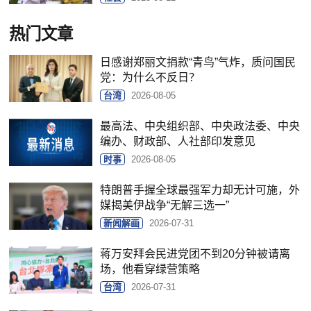
热门文章
日感谢郑丽文捐款“青鸟”气炸，质问国民
党：为什么不反日？
台湾
2026-08-05
最高法、中央组织部、中央政法委、中央
编办、财政部、人社部印发意见
时事
2026-08-05
特朗普手握全球最强军力却无计可施，外
媒揭美伊战争“无解三选一”
新闻解画
2026-07-31
蒋万安拜会民进党团不到20分钟被请离
场，他看穿绿营策略
台湾
2026-07-31