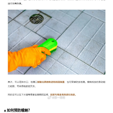
▲如何预防蛾蚋？