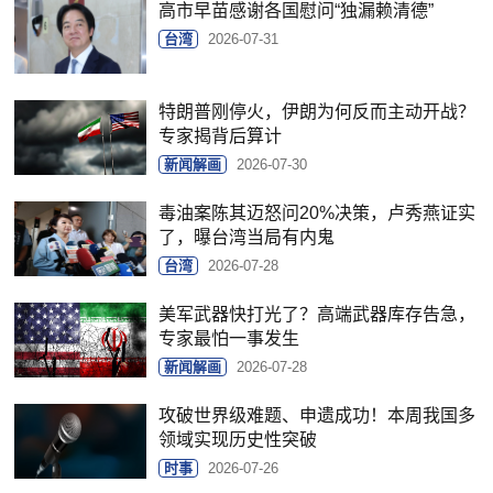
高市早苗感谢各国慰问“独漏赖清德”
台湾
2026-07-31
特朗普刚停火，伊朗为何反而主动开战？
专家揭背后算计
新闻解画
2026-07-30
毒油案陈其迈怒问20%决策，卢秀燕证实
了，曝台湾当局有内鬼
台湾
2026-07-28
美军武器快打光了？高端武器库存告急，
专家最怕一事发生
新闻解画
2026-07-28
攻破世界级难题、申遗成功！本周我国多
领域实现历史性突破
时事
2026-07-26