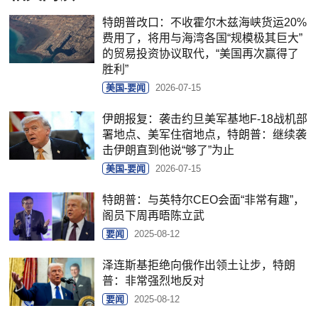
特朗普改口：不收霍尔木兹海峡货运20%
费用了，将用与海湾各国“规模极其巨大”
的贸易投资协议取代，“美国再次赢得了
胜利”
美国-要闻
2026-07-15
伊朗报复：袭击约旦美军基地F-18战机部
署地点、美军住宿地点，特朗普：继续袭
击伊朗直到他说“够了”为止
美国-要闻
2026-07-15
特朗普：与英特尔CEO会面“非常有趣”，
阁员下周再晤陈立武
要闻
2025-08-12
泽连斯基拒绝向俄作出领土让步，特朗
普：非常强烈地反对
要闻
2025-08-12