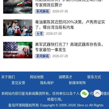
专家揭背后算计
新闻解画
2026-07-30
毒油案陈其迈怒问20%决策，卢秀燕证实
了，曝台湾当局有内鬼
台湾
2026-07-28
美军武器快打光了？高端武器库存告急，
专家最怕一事发生
新闻解画
2026-07-28
关于我们
网站地图
诚聘英才
联系方式
意见反馈
隐私保护
新媒体矩阵
本网站内容归星岛新闻集团所有，任何单位以及个人未经许可，不得擅
返回
转载引用。
顶部
星岛环球网版权所有 Copyright © 2005-2026 Stnn.cc All Rights