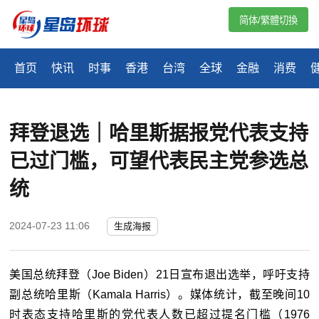
简体/繁體切換
首页
快讯
时事
香港
台湾
全球
金融
消费
拜登退选｜哈里斯据报党代表支持
已过门槛，可望代表民主党参选总
统
2024-07-23 11:06
生成海报
美国总统拜登（
Joe Biden
）
21
日宣布退出选举，呼吁支持
副总统哈里斯（
Kamala Harris
）。媒体统计，截至晚间
10
时表态支持哈里斯的党代表人数已超过提名门槛（
1976