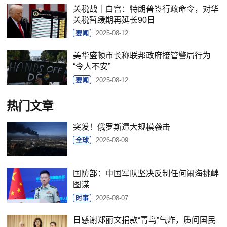
关税战｜白宫：特朗普签行政命令，对华
关税暂缓期再延长90日
要闻
2025-08-12
美华盛顿市长称联邦政府接管警局行为
“令人不安”
要闻
2025-08-12
热门文章
突发！俄罗斯遭大规模袭击
全球
2026-08-09
国防部：中国军队坚决反制任何闹海挑衅
图谋
时事
2026-08-07
日感谢郑丽文捐款“青鸟”气炸，质问国民