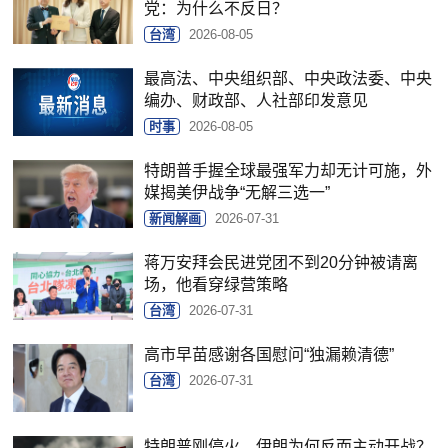
党：为什么不反日？
台湾
2026-08-05
最高法、中央组织部、中央政法委、中央
编办、财政部、人社部印发意见
时事
2026-08-05
特朗普手握全球最强军力却无计可施，外
媒揭美伊战争“无解三选一”
新闻解画
2026-07-31
蒋万安拜会民进党团不到20分钟被请离
场，他看穿绿营策略
台湾
2026-07-31
高市早苗感谢各国慰问“独漏赖清德”
台湾
2026-07-31
特朗普刚停火，伊朗为何反而主动开战？