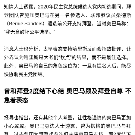
知情人士透露，2020年民主党总统候选人党内初选期间，拜
登团队曾施压奥巴马在另一名参选人、联邦参议员桑德斯
（Bernie Sanders）退选前公开支持拜登，当时奥巴马称：
“我无意破坏公平选举。”
消息人士也分析，太早表态支持哈里斯反而会招致批评，让
外界认为哈里斯是大老们“钦点”的结果，而不是最佳选择。
此外，奥巴马将自己的角色定位为：一旦有提名人后，能尽
快协助民主党团结。
曾和拜登2度结下心结 奥巴马顾及拜登自尊 不
急着表态
报导也指出，还有其他个人考量，让性格谨慎的奥巴马更加
小心翼翼。奥巴马身边人士透露，曾为搭档的奥巴马与拜
登，过去曾因为拜登想参选但未获奥巴马支持，而2度结下