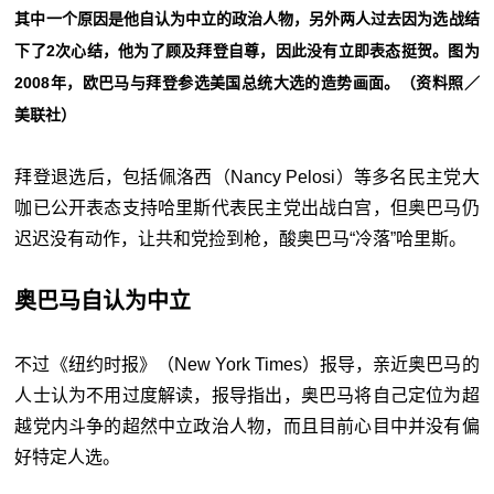
其中一个原因是他自认为中立的政治人物，另外两人过去因为选战结
下了2次心结，他为了顾及拜登自尊，因此没有立即表态挺贺。图为
2008年，欧巴马与拜登参选美国总统大选的造势画面。（资料照／
美联社）
拜登退选后，包括佩洛西（Nancy Pelosi）等多名民主党大
咖已公开表态支持哈里斯代表民主党出战白宫，但奥巴马仍
迟迟没有动作，让共和党捡到枪，酸奥巴马“冷落”哈里斯。
奥巴马自认为中立
不过《纽约时报》（New York Times）报导，亲近奥巴马的
人士认为不用过度解读，报导指出，奥巴马将自己定位为超
越党内斗争的超然中立政治人物，而且目前心目中并没有偏
好特定人选。