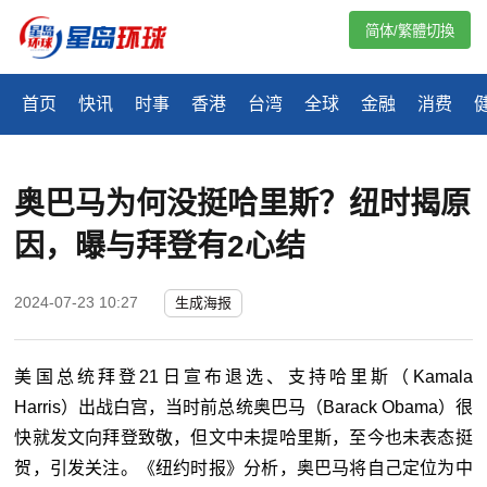
简体/繁體切換
首页
快讯
时事
香港
台湾
全球
金融
消费
奥巴马为何没挺哈里斯？纽时揭原
因，曝与拜登有2心结
2024-07-23 10:27
生成海报
美国总统拜登
21日宣布退选、支持哈里斯（Kamala
Harris）出战白宫，当时前总统
奥巴马
（Barack Obama）很
快就发文向拜登致敬，但文中未提哈里斯，至今也未表态挺
贺，引发关注。《纽约时报》分析，
奥巴马
将自己定位为中