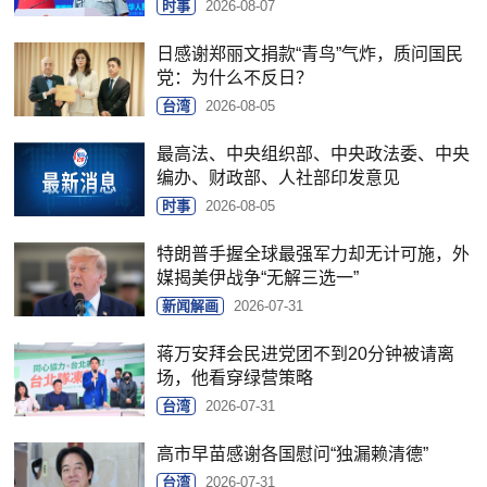
时事
2026-08-07
日感谢郑丽文捐款“青鸟”气炸，质问国民
党：为什么不反日？
台湾
2026-08-05
最高法、中央组织部、中央政法委、中央
编办、财政部、人社部印发意见
时事
2026-08-05
特朗普手握全球最强军力却无计可施，外
媒揭美伊战争“无解三选一”
新闻解画
2026-07-31
蒋万安拜会民进党团不到20分钟被请离
场，他看穿绿营策略
台湾
2026-07-31
高市早苗感谢各国慰问“独漏赖清德”
台湾
2026-07-31