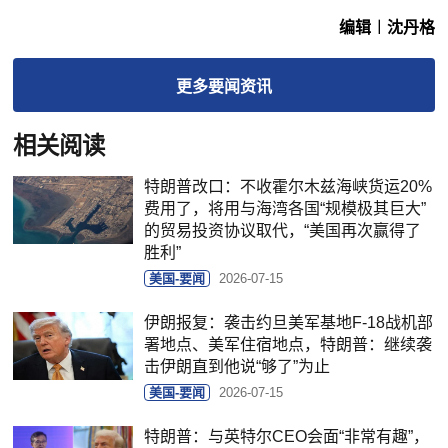
编辑︱沈丹格
更多
要闻
资讯
相关阅读
特朗普改口：不收霍尔木兹海峡货运20%
费用了，将用与海湾各国“规模极其巨大”
的贸易投资协议取代，“美国再次赢得了
胜利”
美国-要闻
2026-07-15
伊朗报复：袭击约旦美军基地F-18战机部
署地点、美军住宿地点，特朗普：继续袭
击伊朗直到他说“够了”为止
美国-要闻
2026-07-15
特朗普：与英特尔CEO会面“非常有趣”，