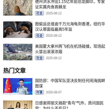
德州洪水冲出1.15亿年前恐龙脚印，专家
证实属肉食高棘龙
社会
2025-08-12
图偷运总值逾千万元海龟到香港，纽约华
汉认罪面临最高5年监
社会
2025-08-12
美国蒙大拿州两飞机在机场碰撞，现场起
火冒出滚滚浓烟
社会
2025-08-12
热门文章
国防部：中国军队坚决反制任何闹海挑衅
图谋
时事
2026-08-07
日感谢郑丽文捐款“青鸟”气炸，质问国民
党：为什么不反日？