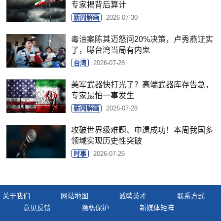
专家揭背后算计
新闻解画
2026-07-30
毒油案陈其迈怒问20%决策，卢秀燕证实
了，曝台湾当局有内鬼
台湾
2026-07-28
美军武器快打光了？高端武器库存告急，
专家最怕一事发生
新闻解画
2026-07-28
攻破世界级难题、申遗成功！本周我国多
领域实现历史性突破
时事
2026-07-26
关于我们
网站地图
诚聘英才
联系方式
意见反馈
隐私保护
新媒体矩阵