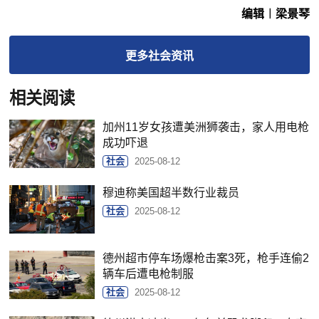
编辑︱梁景琴
更多
社会
资讯
相关阅读
加州11岁女孩遭美洲狮袭击，家人用电枪
成功吓退
社会
2025-08-12
穆迪称美国超半数行业裁员
社会
2025-08-12
德州超市停车场爆枪击案3死，枪手连偷2
辆车后遭电枪制服
社会
2025-08-12