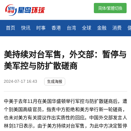
简体/繁體切換
首页
快讯
时事
香港
台湾
全球
金融
消费
美持续对台军售，外交部：暂停与
美军控与防扩散磋商
2024-07-17 16:43
生成海报
中美于去年
11
月在美国华盛顿举行军控与防扩散磋商后，遭
个别美国高级官员，指责中方拒绝和美方举行新一轮磋商，
也未对美方有关提议作出实质性的回应。中国外交部发言人
林剑
17
日表示，由于美方持续对台军售，为此中方决定暂停