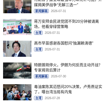
媒揭美伊战争“无解三选一”
新闻解画
2026-07-31
蒋万安拜会民进党团不到20分钟被请离
场，他看穿绿营策略
台湾
2026-07-31
高市早苗感谢各国慰问“独漏赖清德”
台湾
2026-07-31
特朗普刚停火，伊朗为何反而主动开战？
专家揭背后算计
新闻解画
2026-07-30
毒油案陈其迈怒问20%决策，卢秀燕证实
了，曝台湾当局有内鬼
台湾
2026-07-28