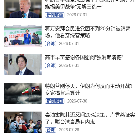
媒揭美伊战争“无解三选一”
新闻解画
2026-07-31
蒋万安拜会民进党团不到20分钟被请离
场，他看穿绿营策略
台湾
2026-07-31
高市早苗感谢各国慰问“独漏赖清德”
台湾
2026-07-31
特朗普刚停火，伊朗为何反而主动开战？
专家揭背后算计
新闻解画
2026-07-30
毒油案陈其迈怒问20%决策，卢秀燕证实
了，曝台湾当局有内鬼
台湾
2026-07-28