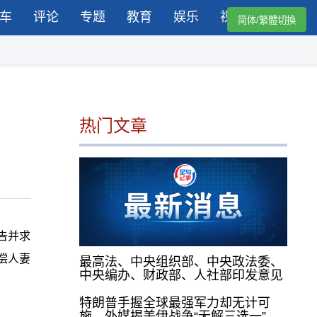
车
评论
专题
教育
娱乐
视频
简体/繁體切換
热门文章
告并求
偿人妻
最高法、中央组织部、中央政法委、
中央编办、财政部、人社部印发意见
特朗普手握全球最强军力却无计可
施，外媒揭美伊战争“无解三选一”