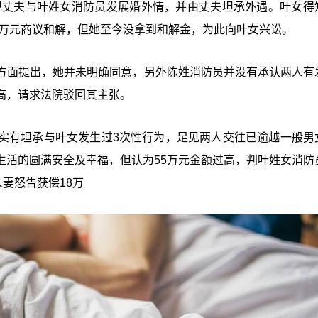
发现丈夫与叶姓女消防员发展婚外情，并由丈夫坦承外遇。叶女得
5万元商议和解，但她至今没拿到和解金，为此向叶女兴讼。
方面提出，她并未明确同意，另外陈姓消防员并没有承认两人有
高，请求法院驳回其主张。
实有坦承与叶女发生过3次性行为，足见两人交往已逾越一般男
生活的圆满安全及幸福，但认为55万元金额过高，判叶姓女消防
妻怒告获偿18万