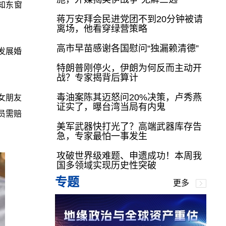
知东窗
蒋万安拜会民进党团不到20分钟被请
离场，他看穿绿营策略
高市早苗感谢各国慰问“独漏赖清德”
发展婚
特朗普刚停火，伊朗为何反而主动开
战？专家揭背后算计
毒油案陈其迈怒问20%决策，卢秀燕
女朋友
证实了，曝台湾当局有内鬼
员需赔
美军武器快打光了？高端武器库存告
急，专家最怕一事发生
攻破世界级难题、申遗成功！本周我
国多领域实现历史性突破
专题
更多