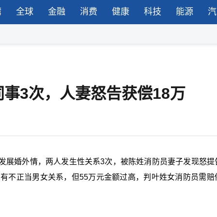
湾
全球
金融
消费
健康
科技
能源
汽
事3次，人妻怒告获偿18万
发展婚外情，两人发生性关系3次，被陈姓消防员妻子发现怒提
人有不正当男女关系，但55万元金额过高，判叶姓女消防员需赔