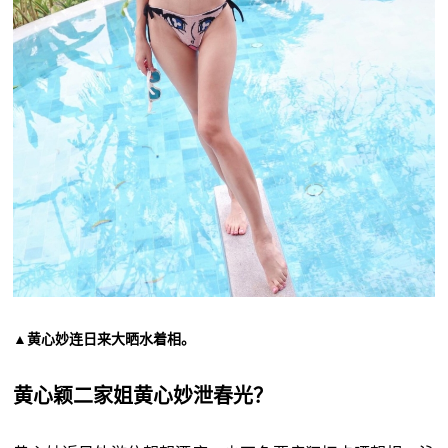
▲黄心妙连日来大晒水着相。
黄心颖二家姐黄心妙泄春光？