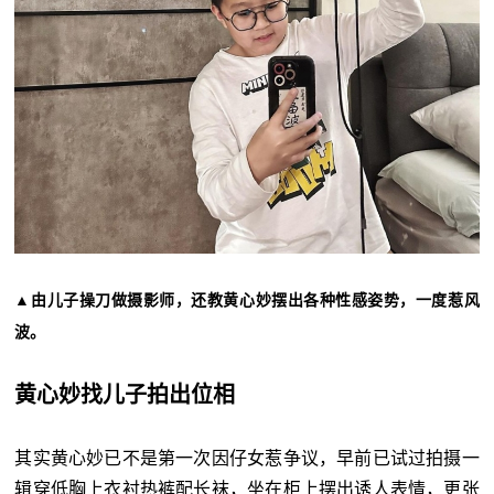
▲由儿子操刀做摄影师，还教黄心妙摆出各种性感姿势，一度惹风
波。
黄心妙找儿子拍出位相
其实黄心妙已不是第一次因仔女惹争议，早前已试过拍摄一
辑穿低胸上衣衬热裤配长袜，坐在柜上摆出诱人表情，更张