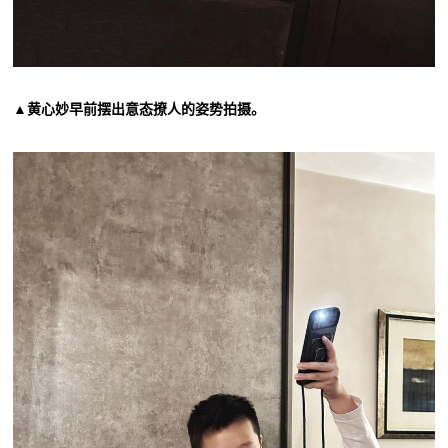
▲黄心妙早前摆出意态撩人的姿势拍摄。