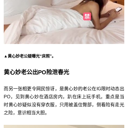
▲黄心妙老公疑曝光“床照”。
黄心妙老公出PO险泄春光
而另一张相更令网民惊讶，是黄心妙的老公在IG限时动态出
PO，见到黄心妙在酒店房内，趴在床上玩手机，重点是当
时黄心妙疑似没有穿衣服，只用被盖住臀部，侧看险有走光
之险，意识相当大胆。