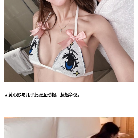
▲黄心妙与儿子此张互动相，惹起争议。