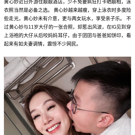
黄心妙近日外游住靓靓酒店，少不免要疯狂打卡晒靓相，泳
衣照当然是必备之选。 黄心妙越来越瘦，穿上泳衣时多度险
些走光，黄心妙未有介意，更与两女玩水，享受亲子乐。 不
过黄心妙与11岁大仔的一张合照，却惹出风波，在IG见到穿
上浴袍的大仔从后咬妈妈耳仔，由于囝囝与爸爸如饼印，看
起来有如夫妻调情，震惊不少网民。