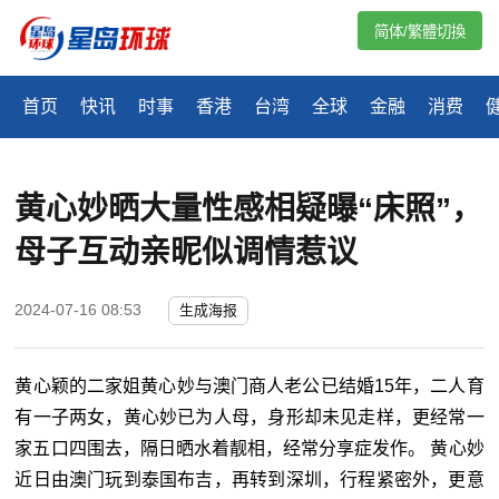
简体/繁體切換
首页
快讯
时事
香港
台湾
全球
金融
消费
黄心妙晒大量性感相疑曝“床照”，
母子互动亲昵似调情惹议
2024-07-16 08:53
生成海报
黄心颖的二家姐黄心妙与澳门商人老公已结婚15年，二人育
有一子两女，黄心妙已为人母，身形却未见走样，更经常一
家五口四围去，隔日晒水着靓相，经常分享症发作。 黄心妙
近日由澳门玩到泰国布吉，再转到深圳，行程紧密外，更意