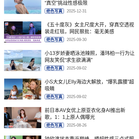
“真空”挑战性感极限
绝色写真
2025-12-31
《五十度灰》女主尺度大开，穿真空透视
装走红毯，网民狠批：毫无美感
绝色写真
2025-09-30
小13岁娇妻晒泳池辣照，潘玮柏一行为让
网友笑侃“求生欲满满”
绝色写真
2025-09-02
小S大女儿Elly海边大解放，“爆乳露腰”超
吸睛
绝色写真
2025-09-02
前日本AV女优上原亚衣化身AI推出新
歌，1：1上原人偶曝光
绝色写真
2025-08-26
钟欣潼状态重返巅峰，晒超性感三点式照