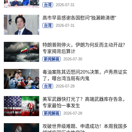
台湾
2026-07-31
高市早苗感谢各国慰问“独漏赖清德”
台湾
2026-07-31
特朗普刚停火，伊朗为何反而主动开战？
专家揭背后算计
新闻解画
2026-07-30
毒油案陈其迈怒问20%决策，卢秀燕证实
了，曝台湾当局有内鬼
台湾
2026-07-28
美军武器快打光了？高端武器库存告急，
专家最怕一事发生
新闻解画
2026-07-28
攻破世界级难题、申遗成功！本周我国多