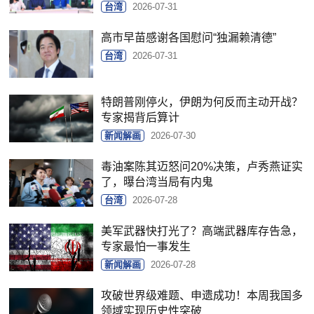
台湾
2026-07-31
高市早苗感谢各国慰问“独漏赖清德”
台湾
2026-07-31
特朗普刚停火，伊朗为何反而主动开战？
专家揭背后算计
新闻解画
2026-07-30
毒油案陈其迈怒问20%决策，卢秀燕证实
了，曝台湾当局有内鬼
台湾
2026-07-28
美军武器快打光了？高端武器库存告急，
专家最怕一事发生
新闻解画
2026-07-28
攻破世界级难题、申遗成功！本周我国多
领域实现历史性突破