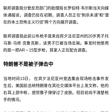
联邦调查局分管反恐部门的助理局长罗伯特·韦尔斯当天向媒
体通报说，调查仍处在初期，调查人员正在“刺杀未遂”和“潜
在的本土恐怖主义行径”两个方向展开调查。
联邦调查局此前公布枪手是来自宾夕法尼亚州的20岁男子托
马斯·马修·克鲁克斯，该男子已被当场击毙。事发时他使用
的是一把AR－15型步枪，其家人正在配合调查。
特朗普不是被子弹击中
当地时间13日， 在宾夕法尼亚州竞选集会现场枪击事件发
生后，美国前总统特朗普在其社交媒体平台上发文称，他的
右耳上部中枪，感觉像子弹穿过了皮肤。但目前尚不清楚枪
手的情况。