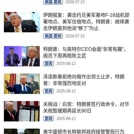
美国-要闻
2026-07-15
伊朗报复：袭击约旦美军基地F-18战机部
署地点、美军住宿地点，特朗普：继续袭
击伊朗直到他说“够了”为止
美国-要闻
2026-07-15
特朗普：与英特尔CEO会面“非常有趣”，
阁员下周再晤陈立武
要闻
2025-08-12
泽连斯基拒绝向俄作出领土让步，特朗
普：非常强烈地反对
要闻
2025-08-12
关税战｜白宫：特朗普签行政命令，对华
关税暂缓期再延长90日
要闻
2025-08-12
美华盛顿市长称联邦政府接管警局行为