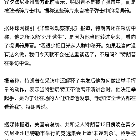
宾夕法尼亚州警方此前表示，特朗普不是被子弹击中，而是
被玻璃碎片击中。据称这些碎片来自被子弹击中的提词器。
据环球网援引《华盛顿观察家报》报道，特朗普还在采访中
称，他之所以能“死里逃生”，是因为他当时转过身来，看向
了提词器屏幕。“我很少把目光从人群中移开。如果我当时没
有这么做，我们今天就不会在这里谈话了，不是吗？”特朗普
在采访中说。
报道称，特朗普在采访中还解释了事发后他为何做出举手挥
拳的动作，表示当特勤局特工带他离开演讲台时，他决定举
起手，是为了让在场的人们知道他没事。“我知道全世界都在
看着我”。特朗普说。
据媒体报道，美国前总统、共和党人特朗普13日傍晚在宾夕
法尼亚州巴特勒市举行的竞选集会上遭“未遂刺杀”。枪手被