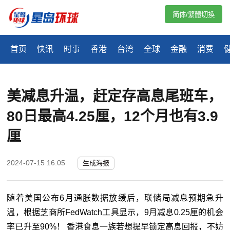
简体/繁體切換
首页
快讯
时事
香港
台湾
全球
金融
消费
美减息升温，赶定存高息尾班车，
80日最高4.25厘，12个月也有3.9
厘
2024-07-15 16:05
生成海报
随着美国公布6月通胀数据放缓后，联储局减息预期急升
温，根据芝商所FedWatch工具显示，9月减息0.25厘的机会
率已升至90%！ 香港食息一族若想提早锁定高息回报，不妨