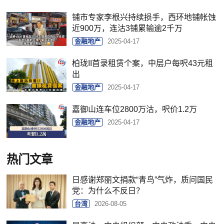
铺市专家李根兴持续损手，西环地铺帐蚀
近900万，连沽3铺累输逾2千万
金融地产
2025-04-17
柏珑II首录租赁个案，中层户每呎43元租
出
金融地产
2025-04-17
嘉御山连车位2800万沽，呎价1.2万
金融地产
2025-04-17
热门文章
日感谢郑丽文捐款“青鸟”气炸，质问国民
党：为什么不反日？
台湾
2026-08-05