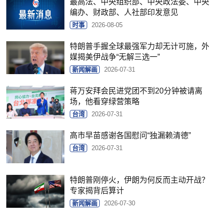
最高法、中央组织部、中央政法委、中央
编办、财政部、人社部印发意见
时事
2026-08-05
特朗普手握全球最强军力却无计可施，外
媒揭美伊战争“无解三选一”
新闻解画
2026-07-31
蒋万安拜会民进党团不到20分钟被请离
场，他看穿绿营策略
台湾
2026-07-31
高市早苗感谢各国慰问“独漏赖清德”
台湾
2026-07-31
特朗普刚停火，伊朗为何反而主动开战？
专家揭背后算计
新闻解画
2026-07-30