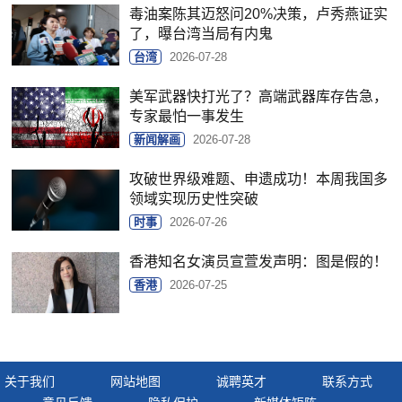
毒油案陈其迈怒问20%决策，卢秀燕证实
了，曝台湾当局有内鬼
台湾
2026-07-28
美军武器快打光了？高端武器库存告急，
专家最怕一事发生
新闻解画
2026-07-28
攻破世界级难题、申遗成功！本周我国多
领域实现历史性突破
时事
2026-07-26
香港知名女演员宣萱发声明：图是假的！
香港
2026-07-25
关于我们
网站地图
诚聘英才
联系方式