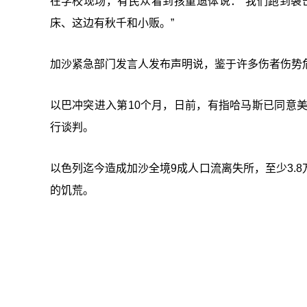
在学校现场，有民众看到孩童遗体说：“我们跑到袭
床、这边有秋千和小贩。”
加沙紧急部门发言人发布声明说，鉴于许多伤者伤势
以巴冲突进入第10个月，日前，有指哈马斯已同意
行谈判。
以色列迄今造成加沙全境9成人口流离失所，至少3.8
的饥荒。