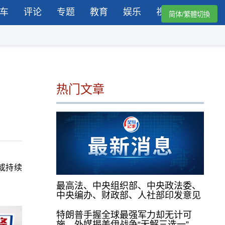
车
评论
专题
教育
娱乐
视频
简体/繁體切換
热门文章
或持续
最高法、中央组织部、中央政法委、
中央编办、财政部、人社部印发意见
特朗普手握全球最强军力却无计可
施，外媒揭美伊战争“无解三选一”