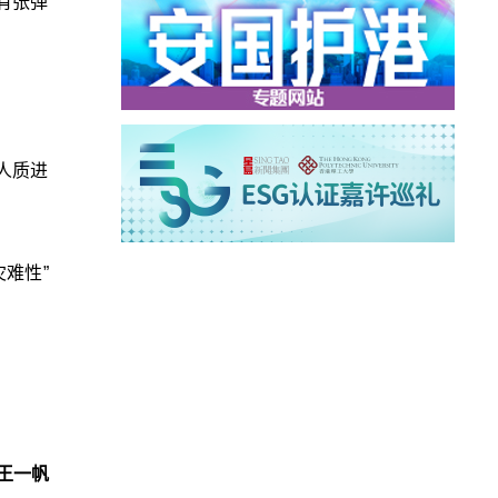
有张弹
人质进
难性”
王一帆