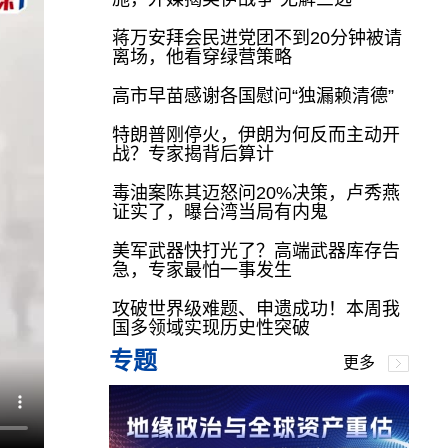
蒋万安拜会民进党团不到20分钟被请
离场，他看穿绿营策略
高市早苗感谢各国慰问“独漏赖清德”
特朗普刚停火，伊朗为何反而主动开
战？专家揭背后算计
毒油案陈其迈怒问20%决策，卢秀燕
证实了，曝台湾当局有内鬼
美军武器快打光了？高端武器库存告
急，专家最怕一事发生
攻破世界级难题、申遗成功！本周我
国多领域实现历史性突破
专题
更多