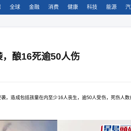
湾
全球
金融
消费
健康
科技
能源
汽
，酿16死逾50人伤
袭，造成包括孩童在内至少16人丧生，逾50人受伤，死伤人数