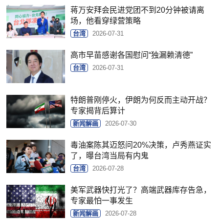
蒋万安拜会民进党团不到20分钟被请离
场，他看穿绿营策略
台湾
2026-07-31
高市早苗感谢各国慰问“独漏赖清德”
台湾
2026-07-31
特朗普刚停火，伊朗为何反而主动开战？
专家揭背后算计
新闻解画
2026-07-30
毒油案陈其迈怒问20%决策，卢秀燕证实
了，曝台湾当局有内鬼
台湾
2026-07-28
美军武器快打光了？高端武器库存告急，
专家最怕一事发生
新闻解画
2026-07-28