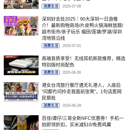
消费生活
2025-07-08
深圳好去处2025｜90大深圳一日游推
介！最新购物商场/片皮鸭火锅海鲜放题/
超市街市/亲子玩乐 福田/莲塘/罗湖/深圳
湾地铁沿线
消费生活
2025-07-01
高端音质享受！无线耳机新款推荐，精选
特别版时尚配色
消费生活
2025-06-30
港女台湾旅行餐厅遇无礼港人，入座后
“问都冇问拎走我面前张凳”，1句话惹网
民狠批
消费生活
2025-06-29
百佳/谭仔/三哥全新NFC优惠券！手机一
拍即领折扣，买米减$10/免费鸡翼