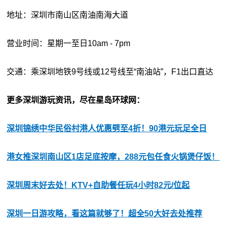
地址：深圳市南山区南油南海大道
营业时间：星期一至日10am - 7pm
交通：乘深圳地铁9号线或12号线至“南油站”，F1出口直达
更多深圳游玩资讯，尽在星岛环球网：
深圳锦绣中华民俗村港人优惠劈至4折！90港元玩足全日
港女推深圳南山区1店足底按摩，288元包任食火锅煲仔饭！
深圳周末好去处！KTV+自助餐任玩4小时82元/位起
深圳一日游攻略，看这篇就够了！超全50大好去处推荐