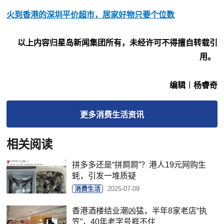
火到香港的深圳平价超市，居家好物只要个位数
以上内容归星岛新闻集团所有，未经许可不得擅自转载引
用。
编辑︱杨睿奇
更多
消费生活
资讯
相关阅读
拼多多还是“拼屙屙”？港人19元网购生
蚝，引发一堆质疑
消费生活
2025-07-09
香港酒楼结业潮凶猛，半年8家老店“执
笠”，40年老字号捱不住