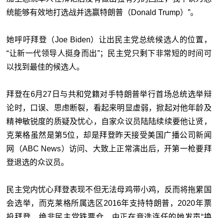
统能够有效地打选战并选赢特朗普（Donald Trump）”。
她呼吁拜登（Joe Biden）让出民主党总统候选人的位置，
“让新一代领导人挺身而出”；民主党只剩下非常短的时间可
以找到最佳的候选人。
拜登在6月27日与共和党籍对手特朗普举行首场总统选举辩
论时，口误、思虑断裂，看起来明显虚弱，掀起对他年龄及
精神敏锐度的质疑及忧心，自家众议员陆陆续续要他让贤，
克莱格虽然是第5位，却是拜登昨天接受美国广播公司新闻
网（ABC News）访问、大致上正常演出后，开第一枪要拜
登退选的众议员。
民主党内忧心拜登表现不但无法母鸡带小鸡，反而将拖累国
会选举，而克莱格所属选区2016年支持特朗普，2020年票
投拜登，绝非民主党铁票仓，由正在竞选连任的她发声“换