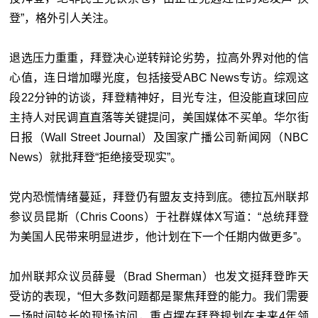
登”，格外引人关注。
退选压力重重，拜登决心逆转辩论劣势，拉高外界对他的信
心值，连日增加曝光度，包括接受ABC News专访。综观这
段22分钟的访谈，拜登精神好，目光专注，但没能直球回应
主持人对民调直直落等关键提问，美国媒体不买单。华尔街
日报（Wall Street Journal）及国家广播公司新闻网（NBC
News）就批拜登“拒绝接受现实”。
党内恐慌情绪蔓延，拜登仍有盟友支持到底。德拉瓦州联邦
参议员昆斯（Chris Coons）于社群媒体X写道：“总统拜登
为美国人民带来明显进步，他计划在下一个任期内做更多”。
加州联邦众议员薛曼（Brad Sherman）也发文挺拜登昨天
受访的表现，“但大多数问题都是聚焦拜登的能力。我们需要
一场时间较长的现场访问，重点摆在拜登规划在未来4年领