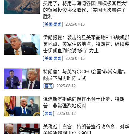
费用了，将用与海湾各国“规模极其巨大”
的贸易投资协议取代，“美国再次赢得了
胜利”
美国-要闻
2026-07-15
伊朗报复：袭击约旦美军基地F-18战机部
署地点、美军住宿地点，特朗普：继续袭
击伊朗直到他说“够了”为止
美国-要闻
2026-07-15
特朗普：与英特尔CEO会面“非常有趣”，
阁员下周再晤陈立武
要闻
2025-08-12
泽连斯基拒绝向俄作出领土让步，特朗
普：非常强烈地反对
要闻
2025-08-12
关税战｜白宫：特朗普签行政命令，对华
关税暂缓期再延长90日