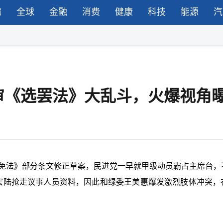
湾
全球
金融
消费
健康
科技
能源
汽
审《选罢法》大乱斗，火爆视角
罢免法》部分条文修正草案，民进党一早就甲级动员霸占主席台，
张宏陆抢走议事人员资料，因此和绿委王美惠爆发激烈肢体冲突，