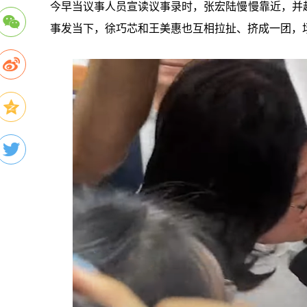
今早当议事人员宣读议事录时，张宏陆慢慢靠近，并
事发当下，徐巧芯和王美惠也互相拉扯、挤成一团，