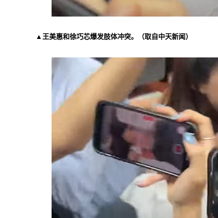
▲王美惠和徐巧芯爆发肢体冲突。（取自中天新闻）