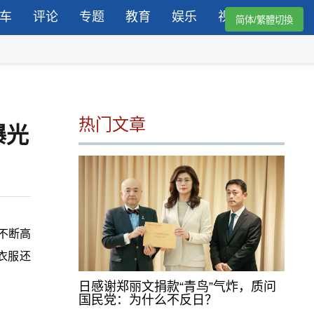
车
评论
专题
教育
娱乐
视频
简体/繁體切換
热门文章
曝光
不断高
衣服还
日感谢郑丽文捐款“青鸟”气炸，质问
国民党：为什么不反日？