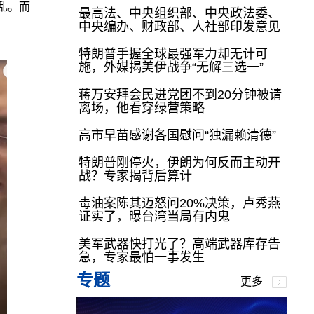
乱。而
最高法、中央组织部、中央政法委、
中央编办、财政部、人社部印发意见
特朗普手握全球最强军力却无计可
施，外媒揭美伊战争“无解三选一”
蒋万安拜会民进党团不到20分钟被请
离场，他看穿绿营策略
高市早苗感谢各国慰问“独漏赖清德”
特朗普刚停火，伊朗为何反而主动开
战？专家揭背后算计
毒油案陈其迈怒问20%决策，卢秀燕
证实了，曝台湾当局有内鬼
美军武器快打光了？高端武器库存告
急，专家最怕一事发生
专题
更多