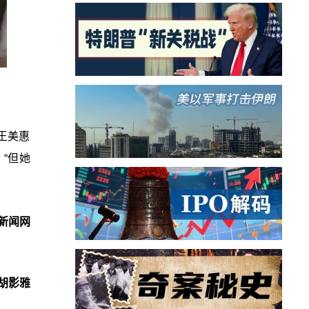
王美惠
“但她
新闻网
胡影雅