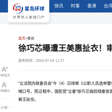
快讯
时事
香港
台
首页
>
要闻
徐巧芯曝遭王美惠扯衣！
发布时间：2024-07-04 11:27
“
立法院内政委员会”今（4）日排审《公职人员选举
喊口号，而过程中，国民党“立委”徐巧芯指控绿委
被王扯住。