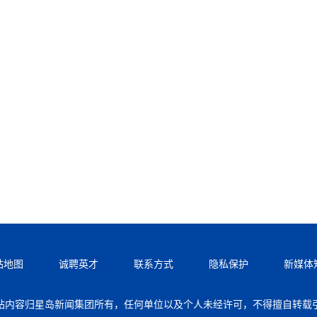
站地图
诚聘英才
联系方式
隐私保护
新媒体
站内容归星岛新闻集团所有，任何单位以及个人未经许可，不得擅自转载