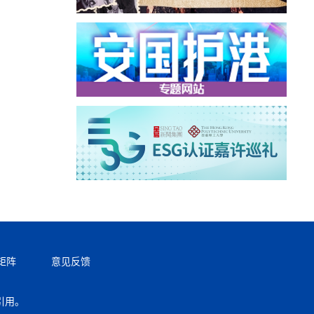
矩阵
意见反馈
引用。
返回顶部