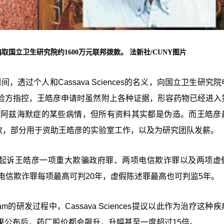
立卫生研究院约1600万元联邦拨款。 法新社/CUNY图片
，透过个人和Cassava Sciences的名义，向国立卫生研究
检方指控，王皓彦申请时虽然附上各种证据，形容药物已经进入
善阿兹海默症的某些病情，但所有资料其实都是伪造。而王皓彦
万元拨款，部分用于资助王皓彦的实验室工作，以及为研究团队发薪。
前起诉王皓彦一项重大欺骗政府罪、两项电信欺诈罪以及两项虚
电信欺诈罪每项最高可判20年，虚假陈述罪最高也可判监5年。
m的研发过程中，Cassava Sciences提议以此作为治疗这种
果公布后，药厂股价都会飙升，升幅甚至一度超过15倍。