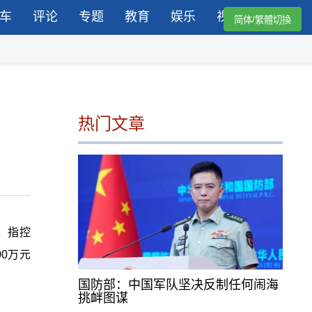
车
评论
专题
教育
娱乐
视频
简体/繁體切換
热门文章
，指控
00
万元
国防部：中国军队坚决反制任何闹海
挑衅图谋