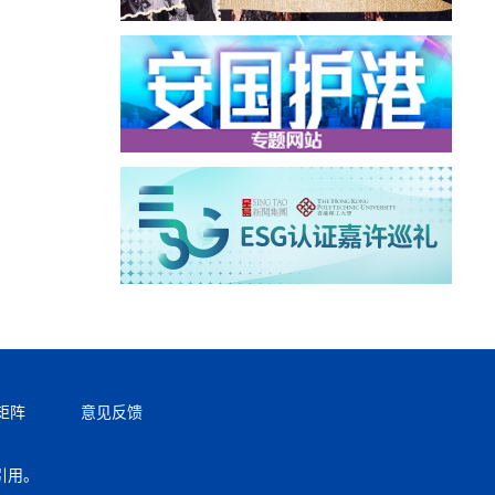
矩阵
意见反馈
引用。
返回顶部