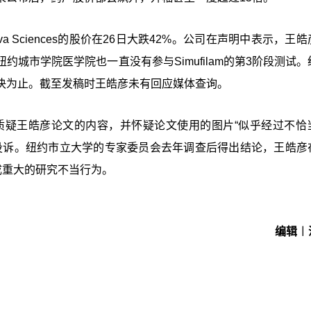
 Sciences的股价在26日大跌42%。公司在声明中表示，王
城市学院医学院也一直没有参与Simufilam的第3阶段测试。
决为止。截至发稿时王皓彦未有回应媒体查询。
生质疑王皓彦论文的内容，并怀疑论文使用的图片“似乎经过不恰
）投诉。纽约市立大学的专家委员会去年调查后得出结论，王皓彦
成重大的研究不当行为。
编辑︱