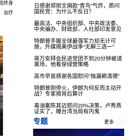
院终身
日感谢郑丽文捐款“青鸟”气炸，质问
国民党：为什么不反日？
发、治疗
最高法、中央组织部、中央政法委、
中央编办、财政部、人社部印发意见
特朗普手握全球最强军力却无计可
施，外媒揭美伊战争“无解三选一”
蒋万安拜会民进党团不到20分钟被请
离场，他看穿绿营策略
高市早苗感谢各国慰问“独漏赖清德”
特朗普刚停火，伊朗为何反而主动开
战？专家揭背后算计
毒油案陈其迈怒问20%决策，卢秀燕
证实了，曝台湾当局有内鬼
专题
更多