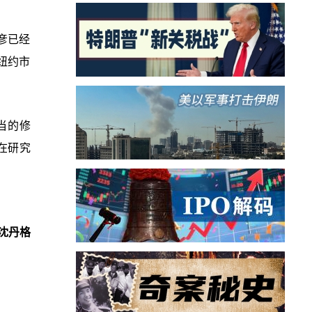
皓彦已经
纽约市
当的修
在研究
沈丹格