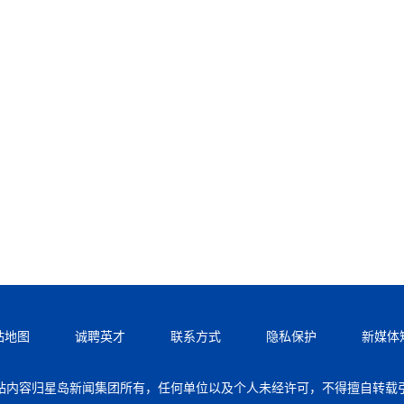
站地图
诚聘英才
联系方式
隐私保护
新媒体
站内容归星岛新闻集团所有，任何单位以及个人未经许可，不得擅自转载