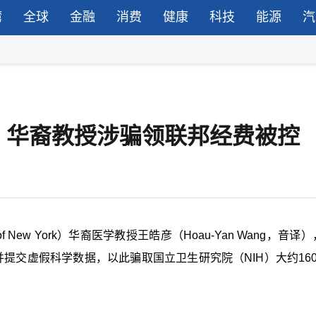
湾
全球
金融
消费
健康
科技
能源
汽
，华裔教授涉骗领联邦经费被控
of New York
）华裔医学教授王皓彦（
Hoau-Yan Wang
，音译）
并提交虚假科学数据，以此骗取国立卫生研究院（
NIH
）大约
16