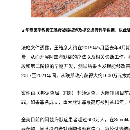
▲华裔医学教授王皓彦被控捏造及提交虚假科学数据，以此骗取国
法庭文件透露，王皓彦大约在2015年5月至去年4月期间
费，从而开展阿兹海默症的疗法以及相关诊断工作。
段和第二阶段的早期开发，测试结果也发现能够改
2017至2021年间，从联邦政府获得大约1600
案件由联邦调查局（FBI）率领调查，大陪审团目
罪，如果罪名成立，重大欺诈罪最高可被判监10年，
全美目前的阿兹海默症患者超过600万人，在Simufila
要药物，因此投资者对药物也颇有信心，每轮试验结