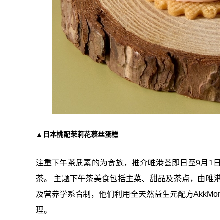
▲日本桃配茉莉花慕丝蛋糕
注重下午茶质素的为食族，推介唯港荟即日至9月1日期
茶。 主题下午茶美食包括主菜、甜品及茶点，由唯
及营养学系合制，他们利用全天然益生元配方AkkM
理。