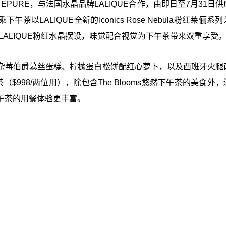
by ÉPURE，与法国水晶品牌LALIQUE合作，由即日至7月31日
下午茶以LALIQUE全新的Iconics Rose Nebula粉红莱俪系
ALIQUE粉红水晶摆设，味觉配合视觉为下午茶带来双重享受
杂莓伯爵慕丝蛋糕、柠檬蛋白松饼配红心萝卜，以及西班牙火腿
（$998/两位用），除包含The Blooms悠然下午茶的美食外
午茶的用餐体验更丰富。