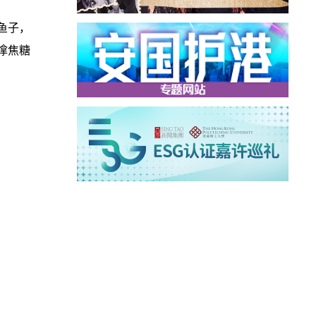
鱼子，
嗱焦糖