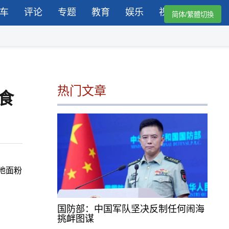
车
评论
专题
教育
娱乐
视频
简体/繁體切換
热门文章
食
地面粉
国防部：中国军队坚决反制任何闹海
挑衅图谋