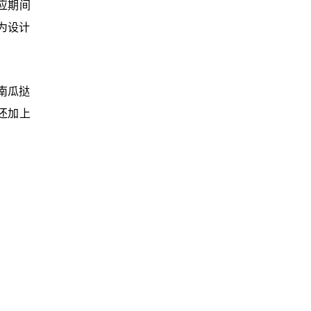
供应期间
列为设计
。
南瓜挞
，还加上