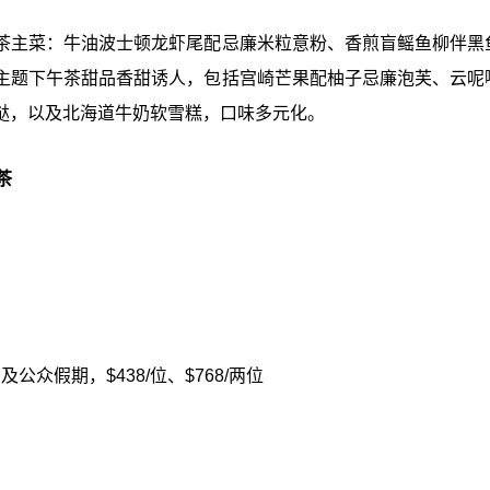
茶主菜：牛油波士顿龙虾尾配忌廉米粒意粉、香煎盲鳐鱼柳伴黑
主题下午茶甜品香甜诱人，包括宫崎芒果配柚子忌廉泡芙、云呢
挞，以及北海道牛奶软雪糕，口味多元化。
茶
及公众假期，$438/位、$768/两位