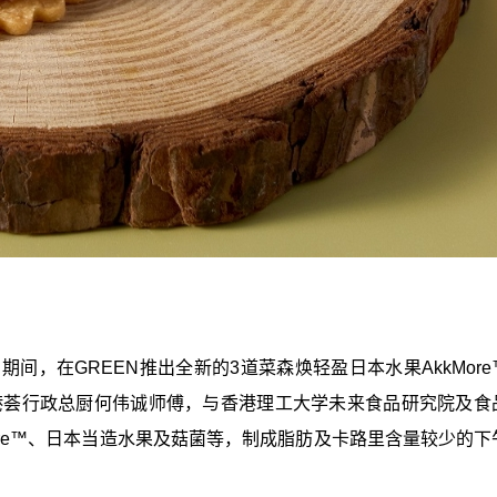
间，在GREEN推出全新的3道菜森焕轻盈日本水果AkkMore
港荟行政总厨何伟诚师傅，与香港理工大学未来食品研究院及食
ore™、日本当造水果及菇菌等，制成脂肪及卡路里含量较少的下