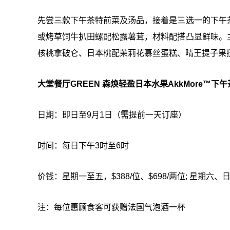
先尝三款下午茶特前菜及汤品，接着是三选一的下午
或烤草饲牛扒田螺配松露薯茸，材料配搭凸显鲜味。
核桃拿破仑、日本桃配茉莉花慕丝蛋糕、晴王提子果
大堂餐厅GREEN 森焕轻盈日本水果AkkMore™下午
日期：即日至9月1日（需提前一天订座）
时间：每日下午3时至6时
价钱：星期一至五，$388/位、$698/两位; 星期六、日
注：每位惠顾食客可获赠法国气泡酒一杯