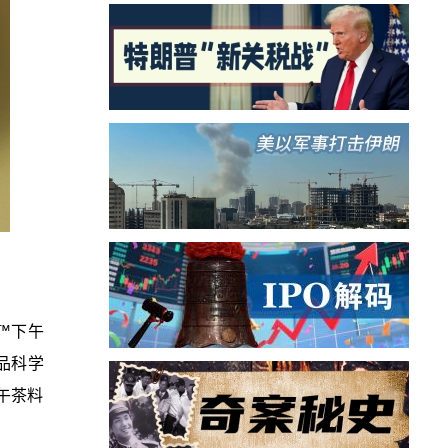
™下午
品科学
午茶料