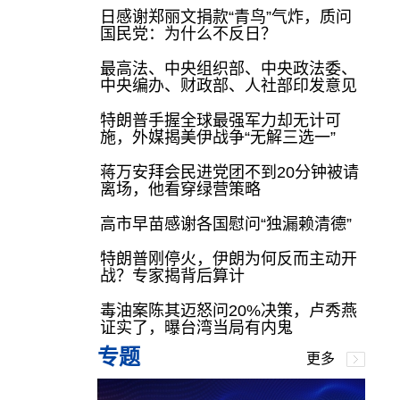
日感谢郑丽文捐款“青鸟”气炸，质问
国民党：为什么不反日？
最高法、中央组织部、中央政法委、
中央编办、财政部、人社部印发意见
特朗普手握全球最强军力却无计可
施，外媒揭美伊战争“无解三选一”
蒋万安拜会民进党团不到20分钟被请
离场，他看穿绿营策略
高市早苗感谢各国慰问“独漏赖清德”
特朗普刚停火，伊朗为何反而主动开
战？专家揭背后算计
毒油案陈其迈怒问20%决策，卢秀燕
证实了，曝台湾当局有内鬼
专题
更多