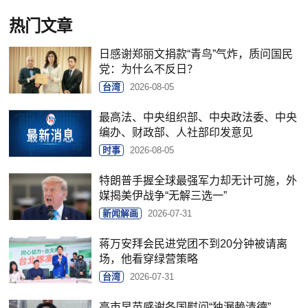
热门文章
日感谢郑丽文捐款“青鸟”气炸，质问国民
党：为什么不反日？
台湾
2026-08-05
最高法、中央组织部、中央政法委、中央
编办、财政部、人社部印发意见
时事
2026-08-05
特朗普手握全球最强军力却无计可施，外
媒揭美伊战争“无解三选一”
新闻解画
2026-07-31
蒋万安拜会民进党团不到20分钟被请离
场，他看穿绿营策略
台湾
2026-07-31
高市早苗感谢各国慰问“独漏赖清德”