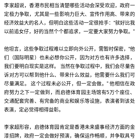
李家超说，香港市民相当清楚哪些活动会深受欢迎，政府一
定极力争取，尤其是一些影响力巨大、宣传作用高、带来的
经济效益大的名人，但明白这些活动一定很抢手：“就好比我
以前追女仔，好的当然个个都追求，一定要大家努力争取。”
他坦言，这些争取过程难以立即向外公开，需暂时保密，“他
们（国际明星）也未必想你公开，因为对方也有许多选择，
我们要明白现实是这样。 当然在争取过程中，我们会尽量告
诉对方可以帮到他什么、带来什么效益，他需要什么我们可
尽量满足。 这个过程未必公开，但一定会做。” 他相信在政
府努力之下一定做到，而启德体育园主场馆有5万个座位、
交通配套完善、有完备的商业和娱乐等设施，表演者到该处
表演，定必觉得相得益彰。
李家超形容，启德体育园肯定是香港未来盛事经济方面的金
漆招牌，政府一定会做好预演，确保运作畅顺，并争取具号