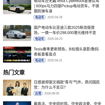
电动车巨无霸Tesla Cybertruck香港试驾
│600ps马力四驱Pickup电动货车，不锈
钢防弹车身
电动车
2025-04-28
国产电动车比亚迪三款2025新改版登
场，一换一车价298,000港元维持不变
电动车
2025-04-23
Tesla春季更新预告，B柱镜头录影/数码
表板查看盲点
电动车
2025-04-21
热门文章
日感谢郑丽文捐款“青鸟”气炸，质问国民
党：为什么不反日？
台湾
2026-08-05
最高法、中央组织部、中央政法委、中央