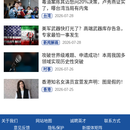
毒油案陈其迈怒问20%决策，卢秀燕证实
了，曝台湾当局有内鬼
台湾
2026-07-28
美军武器快打光了？高端武器库存告急，
专家最怕一事发生
新闻解画
2026-07-28
攻破世界级难题、申遗成功！本周我国多
领域实现历史性突破
时事
2026-07-26
香港知名女演员宣萱发声明：图是假的！
香港
2026-07-25
关于我们
网站地图
诚聘英才
联系方式
意见反馈
隐私保护
新媒体矩阵