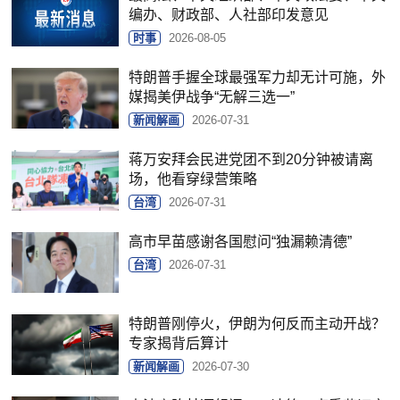
编办、财政部、人社部印发意见
时事
2026-08-05
特朗普手握全球最强军力却无计可施，外
媒揭美伊战争“无解三选一”
新闻解画
2026-07-31
蒋万安拜会民进党团不到20分钟被请离
场，他看穿绿营策略
台湾
2026-07-31
高市早苗感谢各国慰问“独漏赖清德”
台湾
2026-07-31
特朗普刚停火，伊朗为何反而主动开战？
专家揭背后算计
新闻解画
2026-07-30